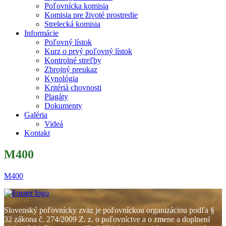
Poľovnícka komisia
Komisia pre životé prostredie
Strelecká komisia
Informácie
Poľovný lístok
Kurz o prvý poľovný lístok
Kontrolné streľby
Zbrojný preukaz
Kynológia
Kritériá chovnosti
Plagáty
Dokumenty
Galéria
Videá
Kontakt
M400
M400
Slovenský poľovnícky zväz je poľovníckou organizáciou podľa §
32 zákona č. 274/2009 Z. z. o poľovníctve a o zmene a doplnení