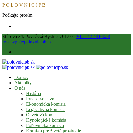
P
O
L
O
V
N
I
C
I
P
B
Počkajte prosím
Štúrova 34, Považská Bystrica, 017 01
+421 42 4340028
rgospzpb@polovnicipb.sk
Domov
Aktuality
O nás
História
Predstavenstvo
Ekonomická komisia
Legislatívna komisia
Osvetová komisia
Kynologická komisia
Poľovnícka komisia
Komisia pre životé prostredie