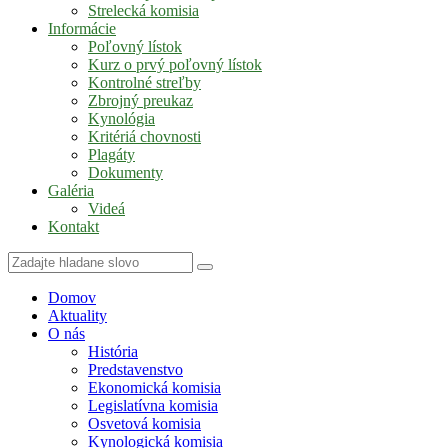
Strelecká komisia
Informácie
Poľovný lístok
Kurz o prvý poľovný lístok
Kontrolné streľby
Zbrojný preukaz
Kynológia
Kritériá chovnosti
Plagáty
Dokumenty
Galéria
Videá
Kontakt
Domov
Aktuality
O nás
História
Predstavenstvo
Ekonomická komisia
Legislatívna komisia
Osvetová komisia
Kynologická komisia