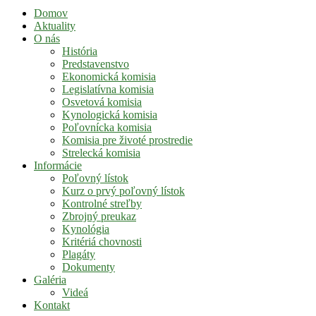
Domov
Aktuality
O nás
História
Predstavenstvo
Ekonomická komisia
Legislatívna komisia
Osvetová komisia
Kynologická komisia
Poľovnícka komisia
Komisia pre životé prostredie
Strelecká komisia
Informácie
Poľovný lístok
Kurz o prvý poľovný lístok
Kontrolné streľby
Zbrojný preukaz
Kynológia
Kritériá chovnosti
Plagáty
Dokumenty
Galéria
Videá
Kontakt