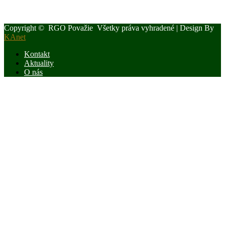
Novou vedúcou kancelárie OPK a RgO SPZ k dátumu 1.4.2024
bude Ing. Iveta Kucejová
Copyright © RGO Považie Všetky práva vyhradené | Design By
KAnet
Kontakt
Aktuality
O nás