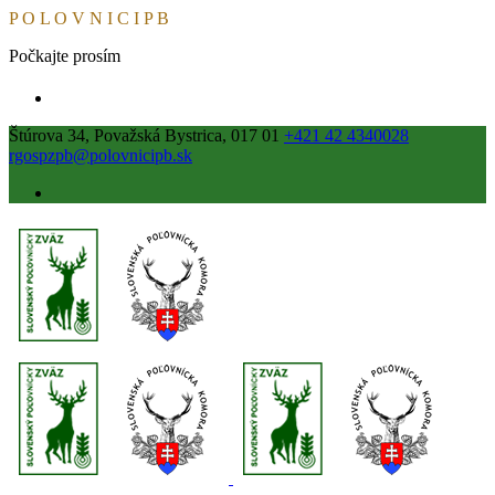
P
O
L
O
V
N
I
C
I
P
B
Počkajte prosím
Štúrova 34, Považská Bystrica, 017 01
+421 42 4340028
rgospzpb@polovnicipb.sk