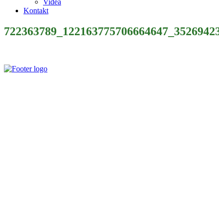
Videá
Kontakt
722363789_122163775706664647_3526942
Slovenský poľovnícky zväz je poľovníckou organizáciou podľa §
32 zákona č. 274/2009 Z. z. o poľovníctve a o zmene a doplnení
niektorých zákonov a podľa § 32 ods. 1 je neziskovou organizáciou.
Je zapísaný v centrálnom registri poľovníckych organizácií MP a
RV SR pod číslom VVS/1-909/90-41.
Kontaktujte Nás
Štúrova 34, 017 01, Považská Bystrica
042 4340028
0907 172 646
rgospzpb@polovnicipb.sk