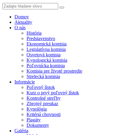
Domov
Aktuality
O nás
História
Predstavenstvo
Ekonomická komisia
Legislatívna komisia
Osvetová komisia
Kynologická komisia
Poľovnícka komisia
Komisia pre životé prostredie
Strelecká komisia
Informácie
Poľovný lístok
Kurz o prvý poľovný lístok
Kontrolné streľby
Zbrojný preukaz
Kynológia
Kritériá chovnosti
Plagáty
Dokumenty
Galéria