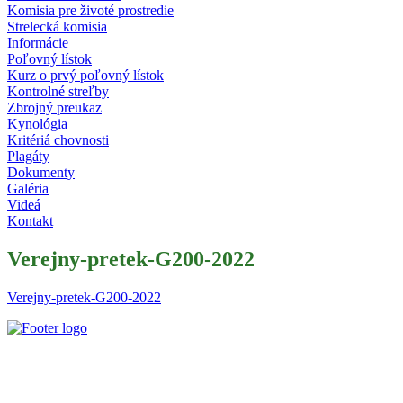
Komisia pre životé prostredie
Strelecká komisia
Informácie
Poľovný lístok
Kurz o prvý poľovný lístok
Kontrolné streľby
Zbrojný preukaz
Kynológia
Kritériá chovnosti
Plagáty
Dokumenty
Galéria
Videá
Kontakt
Verejny-pretek-G200-2022
Verejny-pretek-G200-2022
Slovenský poľovnícky zväz je poľovníckou organizáciou podľa § 32 z
zapísaný v centrálnom registri poľovníckych organizácií MP a RV 