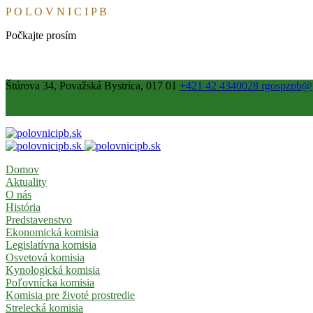
P
O
L
O
V
N
I
C
I
P
B
Počkajte prosím
Štúrova 34, Považská Bystrica, 017 01
+421 42 4340028
rgospzpb@p
Domov
Aktuality
O nás
História
Predstavenstvo
Ekonomická komisia
Legislatívna komisia
Osvetová komisia
Kynologická komisia
Poľovnícka komisia
Komisia pre životé prostredie
Strelecká komisia