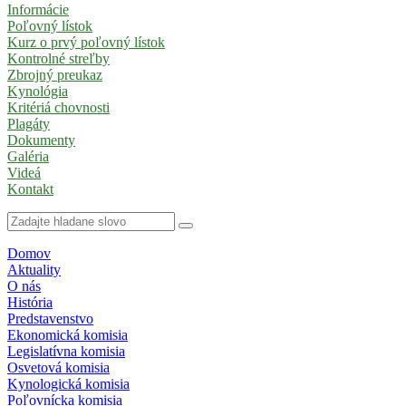
Informácie
Poľovný lístok
Kurz o prvý poľovný lístok
Kontrolné streľby
Zbrojný preukaz
Kynológia
Kritériá chovnosti
Plagáty
Dokumenty
Galéria
Videá
Kontakt
Domov
Aktuality
O nás
História
Predstavenstvo
Ekonomická komisia
Legislatívna komisia
Osvetová komisia
Kynologická komisia
Poľovnícka komisia