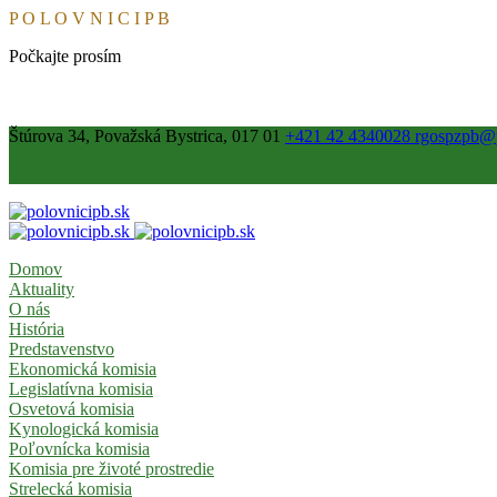
P
O
L
O
V
N
I
C
I
P
B
Počkajte prosím
Štúrova 34, Považská Bystrica, 017 01
+421 42 4340028
rgospzpb@p
Domov
Aktuality
O nás
História
Predstavenstvo
Ekonomická komisia
Legislatívna komisia
Osvetová komisia
Kynologická komisia
Poľovnícka komisia
Komisia pre životé prostredie
Strelecká komisia