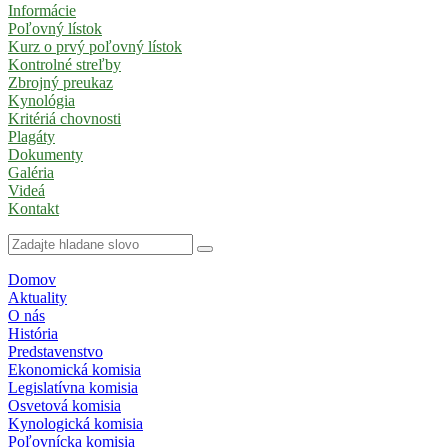
Informácie
Poľovný lístok
Kurz o prvý poľovný lístok
Kontrolné streľby
Zbrojný preukaz
Kynológia
Kritériá chovnosti
Plagáty
Dokumenty
Galéria
Videá
Kontakt
Domov
Aktuality
O nás
História
Predstavenstvo
Ekonomická komisia
Legislatívna komisia
Osvetová komisia
Kynologická komisia
Poľovnícka komisia