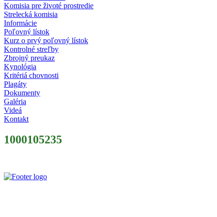
Komisia pre životé prostredie
Strelecká komisia
Informácie
Poľovný lístok
Kurz o prvý poľovný lístok
Kontrolné streľby
Zbrojný preukaz
Kynológia
Kritériá chovnosti
Plagáty
Dokumenty
Galéria
Videá
Kontakt
1000105235
Slovenský poľovnícky zväz je poľovníckou organizáciou podľa § 32 z
zapísaný v centrálnom registri poľovníckych organizácií MP a RV 