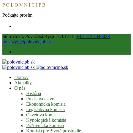
P
O
L
O
V
N
I
C
I
P
B
Počkajte prosím
Štúrova 34, Považská Bystrica, 017 01
+421 42 4340028
rgospzpb@polovnicipb.sk
Domov
Aktuality
O nás
História
Predstavenstvo
Ekonomická komisia
Legislatívna komisia
Osvetová komisia
Kynologická komisia
Poľovnícka komisia
Komisia pre životé prostredie