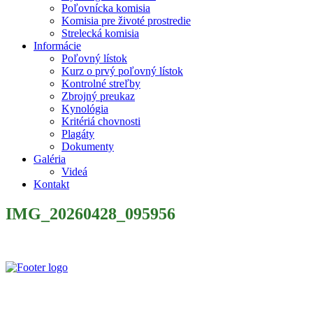
Poľovnícka komisia
Komisia pre životé prostredie
Strelecká komisia
Informácie
Poľovný lístok
Kurz o prvý poľovný lístok
Kontrolné streľby
Zbrojný preukaz
Kynológia
Kritériá chovnosti
Plagáty
Dokumenty
Galéria
Videá
Kontakt
IMG_20260428_095956
Slovenský poľovnícky zväz je poľovníckou organizáciou podľa §
32 zákona č. 274/2009 Z. z. o poľovníctve a o zmene a doplnení