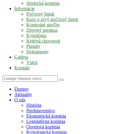
Strelecká komisia
Informácie
Poľovný lístok
Kurz o prvý poľovný lístok
Kontrolné streľby
Zbrojný preukaz
Kynológia
Kritériá chovnosti
Plagáty
Dokumenty
Galéria
Videá
Kontakt
Domov
Aktuality
O nás
História
Predstavenstvo
Ekonomická komisia
Legislatívna komisia
Osvetová komisia
Kynologická komisia