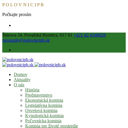
P
O
L
O
V
N
I
C
I
P
B
Počkajte prosím
Štúrova 34, Považská Bystrica, 017 01
+421 42 4340028
rgospzpb@polovnicipb.sk
Domov
Aktuality
O nás
História
Predstavenstvo
Ekonomická komisia
Legislatívna komisia
Osvetová komisia
Kynologická komisia
Poľovnícka komisia
Komisia pre životé prostredie