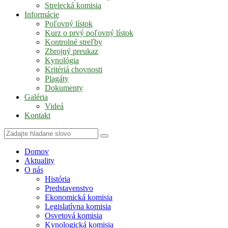
Strelecká komisia
Informácie
Poľovný lístok
Kurz o prvý poľovný lístok
Kontrolné streľby
Zbrojný preukaz
Kynológia
Kritériá chovnosti
Plagáty
Dokumenty
Galéria
Videá
Kontakt
Domov
Aktuality
O nás
História
Predstavenstvo
Ekonomická komisia
Legislatívna komisia
Osvetová komisia
Kynologická komisia