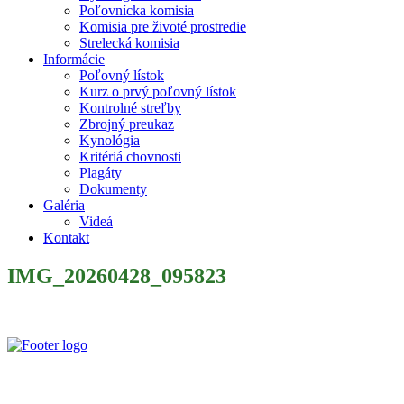
Poľovnícka komisia
Komisia pre životé prostredie
Strelecká komisia
Informácie
Poľovný lístok
Kurz o prvý poľovný lístok
Kontrolné streľby
Zbrojný preukaz
Kynológia
Kritériá chovnosti
Plagáty
Dokumenty
Galéria
Videá
Kontakt
IMG_20260428_095823
Slovenský poľovnícky zväz je poľovníckou organizáciou podľa §
32 zákona č. 274/2009 Z. z. o poľovníctve a o zmene a doplnení