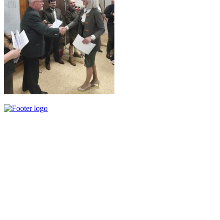
Slovenský poľovnícky zväz je poľovníckou organizáciou podľa §
32 zákona č. 274/2009 Z. z. o poľovníctve a o zmene a doplnení
niektorých zákonov a podľa § 32 ods. 1 je neziskovou organizáciou.
Je zapísaný v centrálnom registri poľovníckych organizácií MP a
RV SR pod číslom VVS/1-909/90-41.
Kontaktujte Nás
Štúrova 34, 017 01, Považská Bystrica
042 4340028