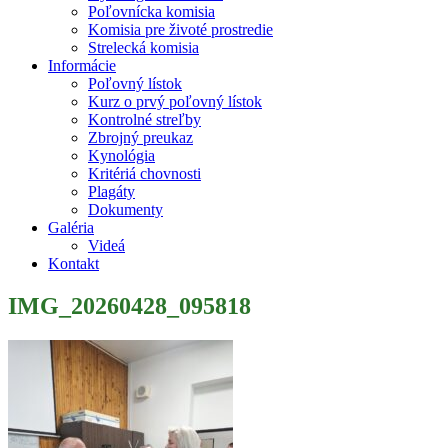
Poľovnícka komisia
Komisia pre životé prostredie
Strelecká komisia
Informácie
Poľovný lístok
Kurz o prvý poľovný lístok
Kontrolné streľby
Zbrojný preukaz
Kynológia
Kritériá chovnosti
Plagáty
Dokumenty
Galéria
Videá
Kontakt
IMG_20260428_095818