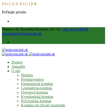
P
O
L
O
V
N
I
C
I
P
B
Počkajte prosím
Štúrova 34, Považská Bystrica, 017 01
+421 42 4340028
rgospzpb@polovnicipb.sk
Domov
Aktuality
O nás
História
Predstavenstvo
Ekonomická komisia
Legislatívna komisia
Osvetová komisia
Kynologická komisia
Poľovnícka komisia
Komisia pre životé prostredie