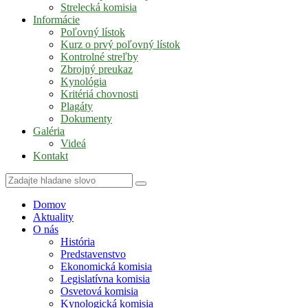
Strelecká komisia
Informácie
Poľovný lístok
Kurz o prvý poľovný lístok
Kontrolné streľby
Zbrojný preukaz
Kynológia
Kritériá chovnosti
Plagáty
Dokumenty
Galéria
Videá
Kontakt
Domov
Aktuality
O nás
História
Predstavenstvo
Ekonomická komisia
Legislatívna komisia
Osvetová komisia
Kynologická komisia