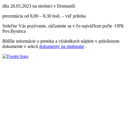
dňa 28.05.2023 na strelnici v Domaniži
prezentácia od 8,00 – 8,30 hod. – viď príloha
Srdečne Vás pozývame, zúčastnite sa v čo najväčšom počte OPK
Pov.Bystrica
Bližšie informácie o preteku a výsledkoch nájdete v priloženom
dokumente v sekcii
dokumenty na stiahnutie
.
Slovenský poľovnícky zväz je poľovníckou organizáciou podľa §
32 zákona č. 274/2009 Z. z. o poľovníctve a o zmene a doplnení
niektorých zákonov a podľa § 32 ods. 1 je neziskovou organizáciou.
Je zapísaný v centrálnom registri poľovníckych organizácií MP a
RV SR pod číslom VVS/1-909/90-41.
Kontaktujte Nás
Štúrova 34, 017 01, Považská Bystrica
042 4340028
0907 172 646