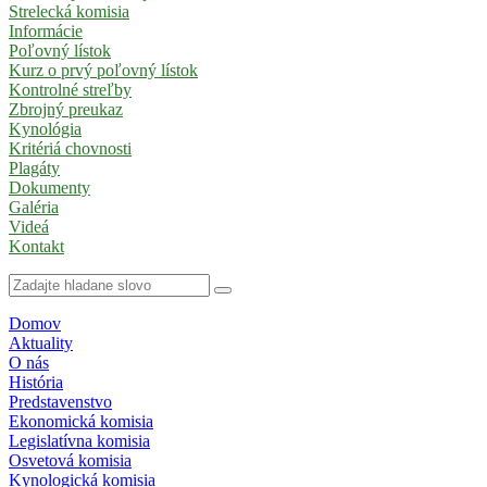
Strelecká komisia
Informácie
Poľovný lístok
Kurz o prvý poľovný lístok
Kontrolné streľby
Zbrojný preukaz
Kynológia
Kritériá chovnosti
Plagáty
Dokumenty
Galéria
Videá
Kontakt
Domov
Aktuality
O nás
História
Predstavenstvo
Ekonomická komisia
Legislatívna komisia
Osvetová komisia
Kynologická komisia