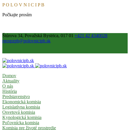
P
O
L
O
V
N
I
C
I
P
B
Počkajte prosím
Štúrova 34, Považská Bystrica, 017 01
+421 42 4340028
rgospzpb@polovnicipb.sk
Domov
Aktuality
O nás
História
Predstavenstvo
Ekonomická komisia
Legislatívna komisia
Osvetová komisia
Kynologická komisia
Poľovnícka komisia
Komisia pre životé prostredie