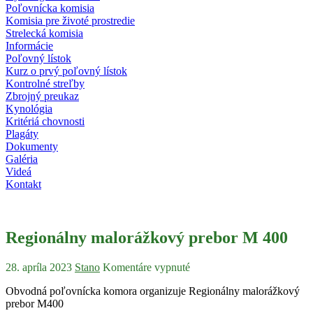
Poľovnícka komisia
Komisia pre životé prostredie
Strelecká komisia
Informácie
Poľovný lístok
Kurz o prvý poľovný lístok
Kontrolné streľby
Zbrojný preukaz
Kynológia
Kritériá chovnosti
Plagáty
Dokumenty
Galéria
Videá
Kontakt
Regionálny malorážkový prebor M 400
28. apríla 2023
Stano
Komentáre vypnuté
Obvodná poľovnícka komora organizuje Regionálny malorážkový
prebor M400