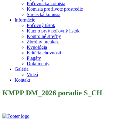
Poľovnícka komisia
Komisia pre životé prostredie
Strelecká komisia
Informácie
Poľovný lístok
Kurz o prvý poľovný lístok
Kontrolné streľby
Zbrojný preukaz
Kynológia
Kritériá chovnosti
Plagáty
Dokumenty
Galéria
Videá
Kontakt
KMPP DM_2026 poradie S_CH
Slovenský poľovnícky zväz je poľovníckou organizáciou podľa §
32 zákona č. 274/2009 Z. z. o poľovníctve a o zmene a doplnení