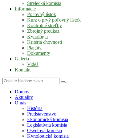
Strelecká komisia
Informácie
Poľovný lístok
Kurz o prvý poľovný lístok
Kontrolné streľby
Zbrojný preukaz
Kynológia
Kritériá chovnosti
Plagáty
Dokumenty
Galéria
Videá
Kontakt
Domov
Aktuality
O nás
História
Predstavenstvo
Ekonomická komisia
Legislatívna komisia
Osvetová komisia
Kynologická komisia