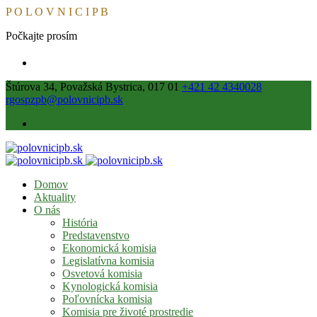
P
O
L
O
V
N
I
C
I
P
B
Počkajte prosím
Štúrova 34, Považská Bystrica, 017 01
+421 42 4340028
rgospzpb@polovnicipb.sk
Domov
Aktuality
O nás
História
Predstavenstvo
Ekonomická komisia
Legislatívna komisia
Osvetová komisia
Kynologická komisia
Poľovnícka komisia
Komisia pre životé prostredie