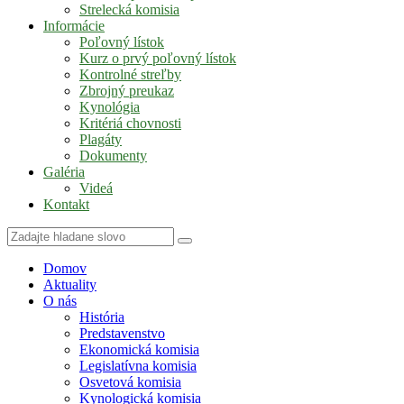
Strelecká komisia
Informácie
Poľovný lístok
Kurz o prvý poľovný lístok
Kontrolné streľby
Zbrojný preukaz
Kynológia
Kritériá chovnosti
Plagáty
Dokumenty
Galéria
Videá
Kontakt
Domov
Aktuality
O nás
História
Predstavenstvo
Ekonomická komisia
Legislatívna komisia
Osvetová komisia
Kynologická komisia