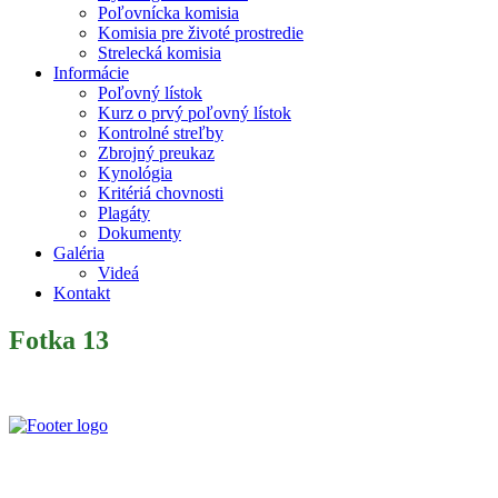
Poľovnícka komisia
Komisia pre životé prostredie
Strelecká komisia
Informácie
Poľovný lístok
Kurz o prvý poľovný lístok
Kontrolné streľby
Zbrojný preukaz
Kynológia
Kritériá chovnosti
Plagáty
Dokumenty
Galéria
Videá
Kontakt
Fotka 13
Slovenský poľovnícky zväz je poľovníckou organizáciou podľa §
32 zákona č. 274/2009 Z. z. o poľovníctve a o zmene a doplnení