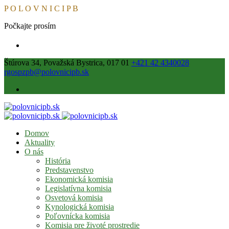
P
O
L
O
V
N
I
C
I
P
B
Počkajte prosím
Štúrova 34, Považská Bystrica, 017 01
+421 42 4340028
rgospzpb@polovnicipb.sk
Domov
Aktuality
O nás
História
Predstavenstvo
Ekonomická komisia
Legislatívna komisia
Osvetová komisia
Kynologická komisia
Poľovnícka komisia
Komisia pre životé prostredie