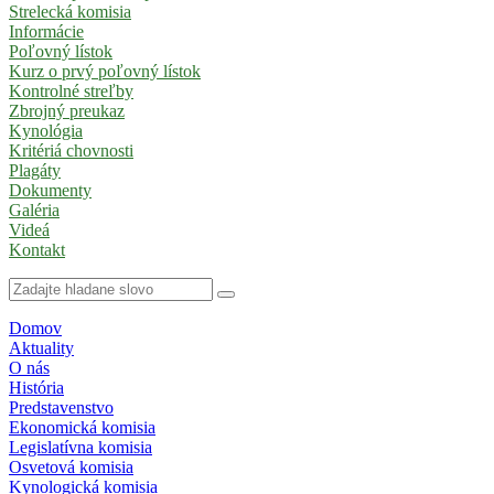
Strelecká komisia
Informácie
Poľovný lístok
Kurz o prvý poľovný lístok
Kontrolné streľby
Zbrojný preukaz
Kynológia
Kritériá chovnosti
Plagáty
Dokumenty
Galéria
Videá
Kontakt
Domov
Aktuality
O nás
História
Predstavenstvo
Ekonomická komisia
Legislatívna komisia
Osvetová komisia
Kynologická komisia