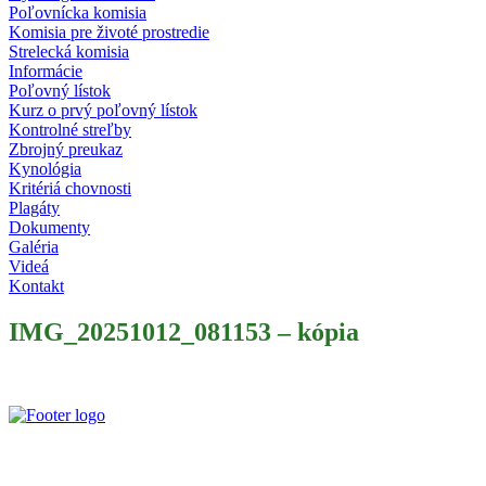
Poľovnícka komisia
Komisia pre životé prostredie
Strelecká komisia
Informácie
Poľovný lístok
Kurz o prvý poľovný lístok
Kontrolné streľby
Zbrojný preukaz
Kynológia
Kritériá chovnosti
Plagáty
Dokumenty
Galéria
Videá
Kontakt
IMG_20251012_081153 – kópia
Slovenský poľovnícky zväz je poľovníckou organizáciou podľa §
32 zákona č. 274/2009 Z. z. o poľovníctve a o zmene a doplnení