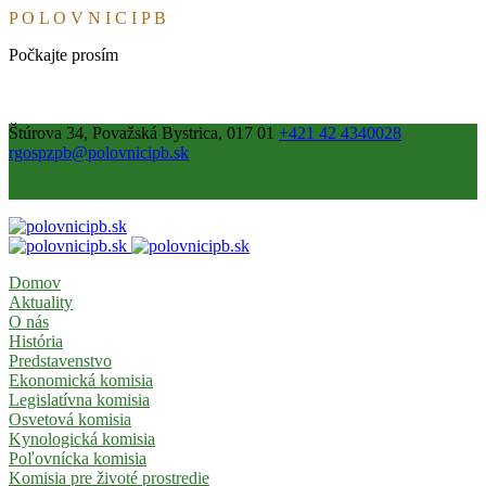
P
O
L
O
V
N
I
C
I
P
B
Počkajte prosím
Štúrova 34, Považská Bystrica, 017 01
+421 42 4340028
rgospzpb@polovnicipb.sk
Domov
Aktuality
O nás
História
Predstavenstvo
Ekonomická komisia
Legislatívna komisia
Osvetová komisia
Kynologická komisia
Poľovnícka komisia
Komisia pre životé prostredie