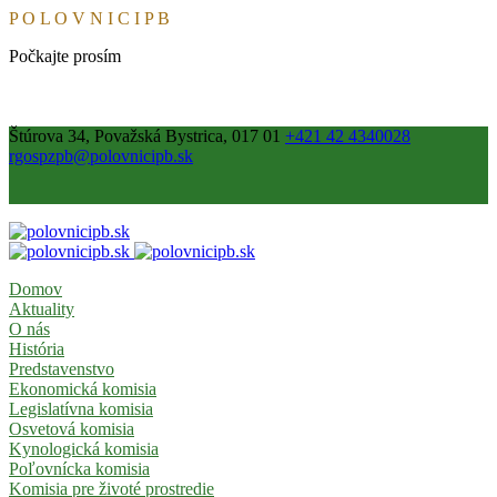
P
O
L
O
V
N
I
C
I
P
B
Počkajte prosím
Štúrova 34, Považská Bystrica, 017 01
+421 42 4340028
rgospzpb@polovnicipb.sk
Domov
Aktuality
O nás
História
Predstavenstvo
Ekonomická komisia
Legislatívna komisia
Osvetová komisia
Kynologická komisia
Poľovnícka komisia
Komisia pre životé prostredie