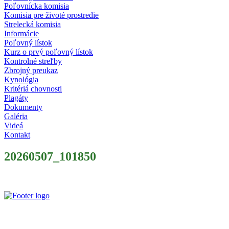
Poľovnícka komisia
Komisia pre životé prostredie
Strelecká komisia
Informácie
Poľovný lístok
Kurz o prvý poľovný lístok
Kontrolné streľby
Zbrojný preukaz
Kynológia
Kritériá chovnosti
Plagáty
Dokumenty
Galéria
Videá
Kontakt
20260507_101850
Slovenský poľovnícky zväz je poľovníckou organizáciou podľa §
32 zákona č. 274/2009 Z. z. o poľovníctve a o zmene a doplnení