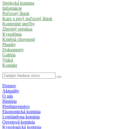
Strelecká komisia
Informácie
Poľovný lístok
Kurz o prvý poľovný lístok
Kontrolné streľby
Zbrojný preukaz
Kynológia
Kritériá chovnosti
Plagáty
Dokumenty
Galéria
Videá
Kontakt
Domov
Aktuality
O nás
História
Predstavenstvo
Ekonomická komisia
Legislatívna komisia
Osvetová komisia
Kynologická komisia