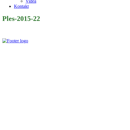
Videá
Kontakt
Ples-2015-22
Slovenský poľovnícky zväz je poľovníckou organizáciou podľa §
32 zákona č. 274/2009 Z. z. o poľovníctve a o zmene a doplnení
niektorých zákonov a podľa § 32 ods. 1 je neziskovou organizáciou.
Je zapísaný v centrálnom registri poľovníckych organizácií MP a
RV SR pod číslom VVS/1-909/90-41.
Kontaktujte Nás
Štúrova 34, 017 01, Považská Bystrica
042 4340028
0907 172 646
rgospzpb@polovnicipb.sk