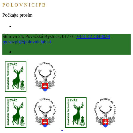
P
O
L
O
V
N
I
C
I
P
B
Počkajte prosím
Štúrova 34, Považská Bystrica, 017 01
+421 42 4340028
rgospzpb@polovnicipb.sk