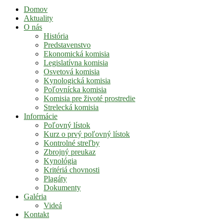
Domov
Aktuality
O nás
História
Predstavenstvo
Ekonomická komisia
Legislatívna komisia
Osvetová komisia
Kynologická komisia
Poľovnícka komisia
Komisia pre životé prostredie
Strelecká komisia
Informácie
Poľovný lístok
Kurz o prvý poľovný lístok
Kontrolné streľby
Zbrojný preukaz
Kynológia
Kritériá chovnosti
Plagáty
Dokumenty
Galéria
Videá
Kontakt