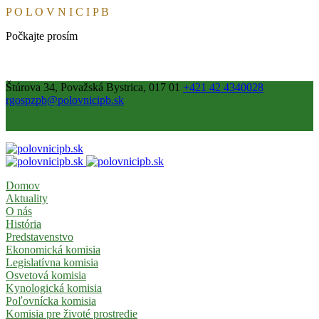
P
O
L
O
V
N
I
C
I
P
B
Počkajte prosím
Štúrova 34, Považská Bystrica, 017 01
+421 42 4340028
rgospzpb@polovnicipb.sk
Domov
Aktuality
O nás
História
Predstavenstvo
Ekonomická komisia
Legislatívna komisia
Osvetová komisia
Kynologická komisia
Poľovnícka komisia
Komisia pre životé prostredie