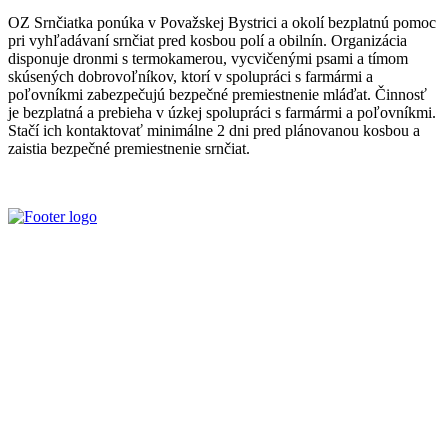
OZ Srnčiatka ponúka v Považskej Bystrici a okolí bezplatnú pomoc
pri vyhľadávaní srnčiat pred kosbou polí a obilnín. Organizácia
disponuje dronmi s termokamerou, vycvičenými psami a tímom
skúsených dobrovoľníkov, ktorí v spolupráci s farmármi a
poľovníkmi zabezpečujú bezpečné premiestnenie mláďat. Činnosť
je bezplatná a prebieha v úzkej spolupráci s farmármi a poľovníkmi.
Stačí ich kontaktovať minimálne 2 dni pred plánovanou kosbou a
zaistia bezpečné premiestnenie srnčiat.
Slovenský poľovnícky zväz je poľovníckou organizáciou podľa §
32 zákona č. 274/2009 Z. z. o poľovníctve a o zmene a doplnení
niektorých zákonov a podľa § 32 ods. 1 je neziskovou organizáciou.
Je zapísaný v centrálnom registri poľovníckych organizácií MP a
RV SR pod číslom VVS/1-909/90-41.
Kontaktujte Nás
Štúrova 34, 017 01, Považská Bystrica
042 4340028