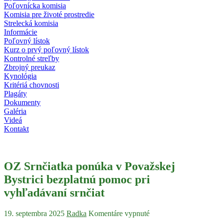
Poľovnícka komisia
Komisia pre životé prostredie
Strelecká komisia
Informácie
Poľovný lístok
Kurz o prvý poľovný lístok
Kontrolné streľby
Zbrojný preukaz
Kynológia
Kritériá chovnosti
Plagáty
Dokumenty
Galéria
Videá
Kontakt
OZ Srnčiatka ponúka v Považskej
Bystrici bezplatnú pomoc pri
vyhľadávaní srnčiat
19. septembra 2025
Radka
Komentáre vypnuté