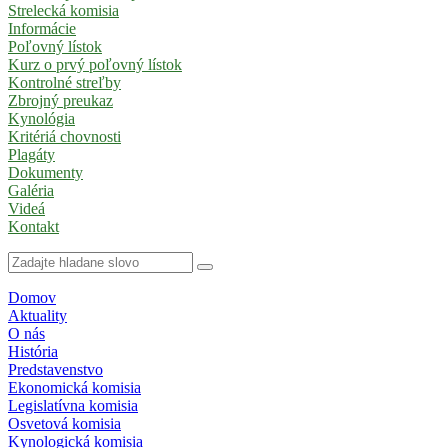
Strelecká komisia
Informácie
Poľovný lístok
Kurz o prvý poľovný lístok
Kontrolné streľby
Zbrojný preukaz
Kynológia
Kritériá chovnosti
Plagáty
Dokumenty
Galéria
Videá
Kontakt
Domov
Aktuality
O nás
História
Predstavenstvo
Ekonomická komisia
Legislatívna komisia
Osvetová komisia
Kynologická komisia