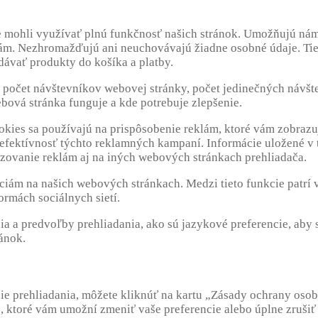
te mohli využívať plnú funkčnosť našich stránok. Umožňujú nám
m. Nezhromažďujú ani neuchovávajú žiadne osobné údaje. Tie
dávať produkty do košíka a platby.
e počet návštevníkov webovej stránky, počet jedinečných návš
ová stránka funguje a kde potrebuje zlepšenie.
okies sa používajú na prispôsobenie reklám, ktoré vám zobrazu
 efektívnosť týchto reklamných kampaní. Informácie uložené v
azovanie reklám aj na iných webových stránkach prehliadača.
ciám na našich webových stránkach. Medzi tieto funkcie patrí 
ormách sociálnych sietí.
a a predvoľby prehliadania, ako sú jazykové preferencie, aby s
ánok.
cie prehliadania, môžete kliknúť na kartu „Zásady ochrany oso
, ktoré vám umožní zmeniť vaše preferencie alebo úplne zrušiť