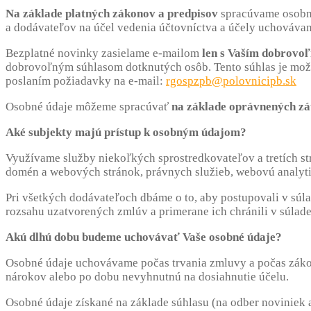
Na základe platných zákonov a predpisov
spracúvame osobné
a dodávateľov na účel vedenia účtovníctva a účely uchovávani
Bezplatné novinky zasielame e-mailom
len s Vaším dobrovo
dobrovoľným súhlasom dotknutých osôb. Tento súhlas je možn
poslaním požiadavky na e-mail:
rgospzpb@polovnicipb.sk
Osobné údaje môžeme spracúvať
na základe oprávnených z
Aké subjekty majú prístup k osobným údajom?
Využívame služby niekoľkých sprostredkovateľov a tretích st
domén a webových stránok, právnych služieb, webovú analyt
Pri všetkých dodávateľoch dbáme o to, aby postupovali v súla
rozsahu uzatvorených zmlúv a primerane ich chránili v súla
Akú dlhú dobu budeme uchovávať Vaše osobné údaje?
Osobné údaje uchovávame počas trvania zmluvy a počas záko
nárokov alebo po dobu nevyhnutnú na dosiahnutie účelu.
Osobné údaje získané na základe súhlasu (na odber noviniek 