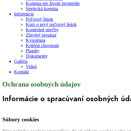
Komisia pre životé prostredie
Strelecká komisia
Informácie
Poľovný lístok
Kurz o prvý poľovný lístok
Kontrolné streľby
Zbrojný preukaz
Kynológia
Kritériá chovnosti
Plagáty
Dokumenty
Galéria
Videá
Kontakt
Ochrana osobných údajov
Informácie o spracúvaní osobných úd
Súbory cookies