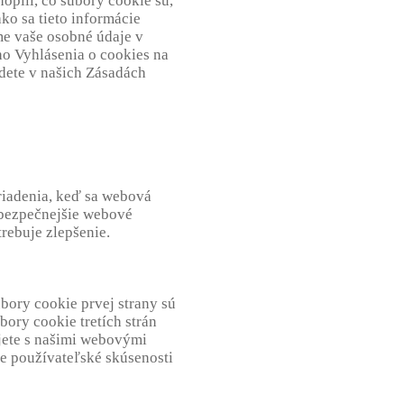
hopili, čo súbory cookie sú,
ko sa tieto informácie
e vaše osobné údaje v
ho Vyhlásenia o cookies na
jdete v našich Zásadách
riadenia, keď sa webová
 bezpečnejšie webové
rebuje zlepšenie.
úbory cookie prvej strany sú
ory cookie tretích strán
jete s našimi webovými
ie používateľské skúsenosti