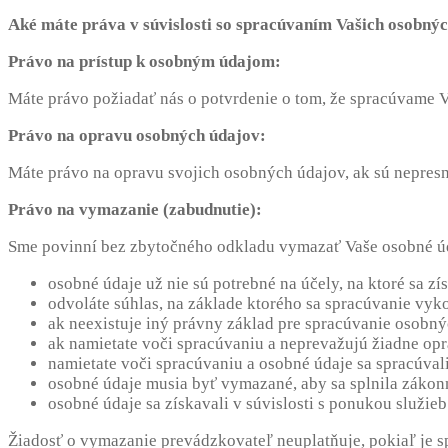
Aké máte práva v súvislosti so spracúvaním Vašich osobný
Právo na prístup k osobným údajom:
Máte právo požiadať nás o potvrdenie o tom, že spracúvame V
Právo na opravu osobných údajov:
Máte právo na opravu svojich osobných údajov, ak sú nepresn
Právo na vymazanie (zabudnutie):
Sme povinní bez zbytočného odkladu vymazať Vaše osobné úd
osobné údaje už nie sú potrebné na účely, na ktoré sa zí
odvoláte súhlas, na základe ktorého sa spracúvanie vyk
ak neexistuje iný právny základ pre spracúvanie osobný
ak namietate voči spracúvaniu a neprevažujú žiadne op
namietate voči spracúvaniu a osobné údaje sa spracúval
osobné údaje musia byť vymazané, aby sa splnila zákon
osobné údaje sa získavali v súvislosti s ponukou služie
Žiadosť o vymazanie prevádzkovateľ neuplatňuje, pokiaľ je s