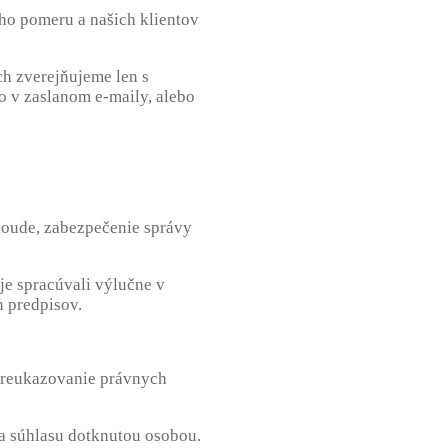
o pomeru a našich klientov
ch zverejňujeme len s
 v zaslanom e-maily, alebo
loude, zabezpečenie správy
je spracúvali výlučne v
 predpisov.
preukazovanie právnych
ia súhlasu dotknutou osobou.