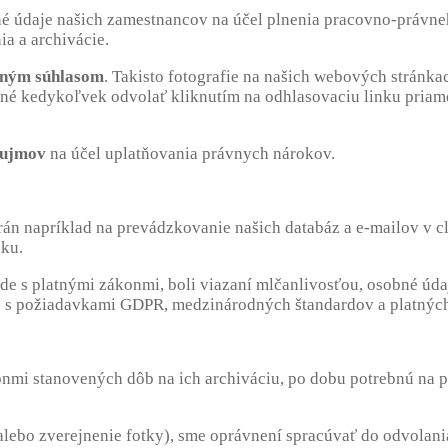
 údaje našich zamestnancov na účel plnenia pracovno-právneh
a a archivácie.
ľným súhlasom
. Takisto fotografie na našich webových stránka
é kedykoľvek odvolať kliknutím na odhlasovaciu linku priamo
áujmov
na účel uplatňovania právnych nárokov.
rán napríklad na prevádzkovanie našich databáz a e-mailov v c
iku.
de s platnými zákonmi, boli viazaní mlčanlivosťou, osobné úda
de s požiadavkami GDPR, medzinárodných štandardov a platných
nmi stanovených dôb na ich archiváciu, po dobu potrebnú na 
alebo zverejnenie fotky), sme oprávnení spracúvať do odvolan