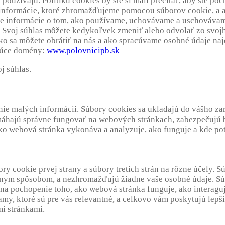
používajú. Politiku cookies by ste si mali prečítať, aby ste poc
 informácie, ktoré zhromažďujeme pomocou súborov cookie, a a
šie informácie o tom, ako používame, uchovávame a uschovávam
. Svoj súhlas môžete kedykoľvek zmeniť alebo odvolať zo svoj
ako sa môžete obrátiť na nás a ako spracúvame osobné údaje na
ujúce domény:
www.polovnicipb.sk
j súhlas.
nie malých informácií. Súbory cookies sa ukladajú do vášho za
omáhajú správne fungovať na webových stránkach, zabezpečujú
ako webová stránka vykonáva a analyzuje, ako funguje a kde pot
y cookie prvej strany a súbory tretích strán na rôzne účely. S
vnym spôsobom, a nezhromažďujú žiadne vaše osobné údaje. Súb
na pochopenie toho, ako webová stránka funguje, ako interagu
my, ktoré sú pre vás relevantné, a celkovo vám poskytujú lepš
i stránkami.