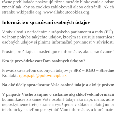
rôzne prehliadače poskytujú rôzne metódy blokovania a odst
zmeniť tak, aby sa cookies zablokovali alebo odstránili. Ak ch
stránku wikipedia.org, www.allaboutcookies.org.
Informácie o spracúvaní osobných údajov
V súvislosti s nariadením európskeho parlamentu a rady (EÚ)
voľnom pohybe takýchto údajov, ktorým sa zrušuje smernica 
osobných údajov si plníme informačnú povinnosť v súvislost
Prosím, prečítajte si nasledujúce informácie, ako spracúvame
Kto je prevádzkovateľom osobných údajov?
Prevádzkovateľom osobných údajov je
SPZ – RGO – Stredné
Kontakt:
rgospzpb@polovnicipb.sk
Na aké účely spracúvame Vaše osobné údaje a aký je právn
V prípade Vášho záujmu o získanie akýchkoľvek informácií 
komunikácie získame Vaše osobné údaje ako napr. meno, adresu
neposkytneme tretej strane a využijeme v súlade s platnými p
telefonicky s cieľom poskytnúť Vám informácie, o ktoré mate