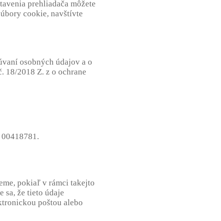
tavenia prehliadača môžete
súbory cookie, navštívte
cúvaní osobných údajov a o
. 18/2018 Z. z o ochrane
O 00418781.
jeme, pokiaľ v rámci takejto
 sa, že tieto údaje
ktronickou poštou alebo