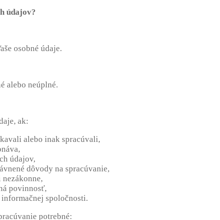
ch údajov?
aše osobné údaje.
é alebo neúplné.
aje, ak:
skavali alebo inak spracúvali,
onáva,
ch údajov,
rávnené dôvody na spracúvanie,
i nezákonne,
ná povinnosť,
b informačnej spoločnosti.
pracúvanie potrebné: