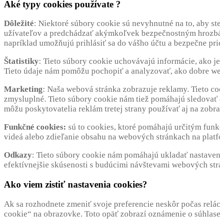
Aké typy cookies používate ?
Dôležité
: Niektoré súbory cookie sú nevyhnutné na to, aby s
užívateľov a predchádzať akýmkoľvek bezpečnostným hrozbá
napríklad umožňujú prihlásiť sa do vášho účtu a bezpečne pri
Štatistiky
: Tieto súbory cookie uchovávajú informácie, ako j
Tieto údaje nám pomôžu pochopiť a analyzovať, ako dobre web
Marketing
: Naša webová stránka zobrazuje reklamy. Tieto co
zmysluplné. Tieto súbory cookie nám tiež pomáhajú sledovať
môžu poskytovatelia reklám tretej strany používať aj na zobr
Funkčné cookies:
sú to cookies, ktoré pomáhajú určitým funk
videá alebo zdieľanie obsahu na webových stránkach na platf
Odkazy
: Tieto súbory cookie nám pomáhajú ukladať nastaveni
efektívnejšie skúsenosti s budúcimi návštevami webových str
Ako viem zistiť nastavenia cookies?
Ak sa rozhodnete zmeniť svoje preferencie neskôr počas relá
cookie“ na obrazovke. Toto opäť zobrazí oznámenie o súhlase