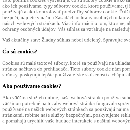
Táto politika cookies vysvetľuje, čo sú súbory cookie a ako sa 
ako ich používame, typy súborov cookie, ktoré používame, tj
používajú a ako kontrolovať predvoľby súborov cookie. Ďal
bezpečí, nájdete v našich Zásadách ochrany osobných údajov
našich webových stránkach. Viac informácií o tom, kto sme, 
ochrany osobných údajov. Váš súhlas sa vzťahuje na nasled
Váš aktuálny stav: Žiadny súhlas nebol udelený.
Spravujte svo
Čo sú cookies?
Cookies sú malé textové súbory, ktoré sa používajú na uklada
stránka načítava do prehliadača. Tieto súbory cookie nám p
stránky, poskytujú lepšie používateľské skúsenosti a chápu, 
Ako používame cookies?
Ako väčšina služieb online, naša webová stránka používa súbor
väčšinou potrebné na to, aby webová stránka fungovala sprá
používané na našich webových stránkach sa používajú najmä 
stránkami, robíme naše služby bezpečnými, poskytujeme rekla
a pomáhajú urýchliť vaše budúce interakcie s našimi webovým