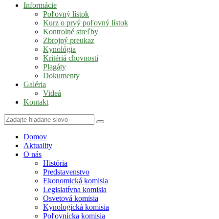
Informácie
Poľovný lístok
Kurz o prvý poľovný lístok
Kontrolné streľby
Zbrojný preukaz
Kynológia
Kritériá chovnosti
Plagáty
Dokumenty
Galéria
Videá
Kontakt
Domov
Aktuality
O nás
História
Predstavenstvo
Ekonomická komisia
Legislatívna komisia
Osvetová komisia
Kynologická komisia
Poľovnícka komisia