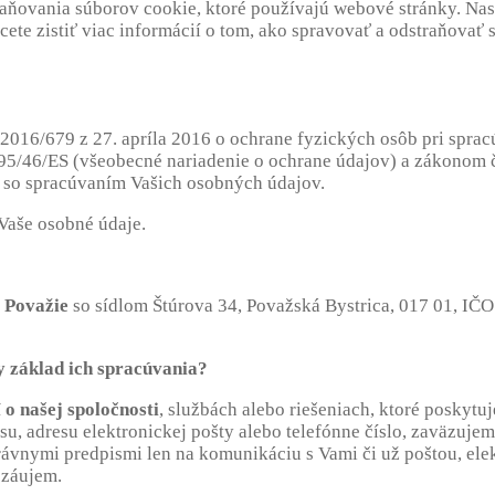
raňovania súborov cookie, ktoré používajú webové stránky. Nas
cete zistiť viac informácií o tom, ako spravovať a odstraňovať 
 2016/679 z 27. apríla 2016 o ochrane fyzických osôb pri spra
95/46/ES (všeobecné nariadenie o ochrane údajov) a zákonom č
i so spracúvaním Vašich osobných údajov.
 Vaše osobné údaje.
 Považie
so sídlom Štúrova 34, Považská Bystrica, 017 01, IČ
y základ ich spracúvania?
o našej spoločnosti
, službách alebo riešeniach, ktoré poskytu
, adresu elektronickej pošty alebo telefónne číslo, zaväzujeme
rávnymi predpismi len na komunikáciu s Vami či už poštou, ele
 záujem.