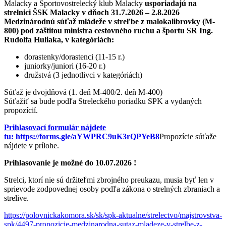
Malacky a Športovostrelecký klub Malacky
usporiadajú na
strelnici ŠSK Malacky v dňoch 31.7.2026 – 2.8.2026
Medzinárodnú súťaž mládeže v streľbe z malokalibrovky (M-
800) pod záštitou ministra cestovného ruchu a športu SR Ing.
Rudolfa Huliaka, v kategóriách:
dorastenky/dorastenci (11-15 r.)
juniorky/juniori (16-20 r.)
družstvá (3 jednotlivci v kategóriách)
Súťaž je dvojdňová (1. deň M-400/2. deň M-400)
Súťažiť sa bude podľa Streleckého poriadku SPK a vydaných
propozícií.
Prihlasovací formulár nájdete
tu:
https://forms.gle/aYWPRC9uK3rQPYeB8
Propozície súťaže
nájdete v prílohe.
Prihlasovanie je možné do 10.07.2026 !
Strelci, ktorí nie sú držiteľmi zbrojného preukazu, musia byť len v
sprievode zodpovednej osoby podľa zákona o strelných zbraniach a
strelive.
https://polovnickakomora.sk/sk/spk-aktualne/strelectvo/majstrovstva-
spk/4497-propozicie-medzinarodna-sutaz-mladeze-v-strelbe-z-