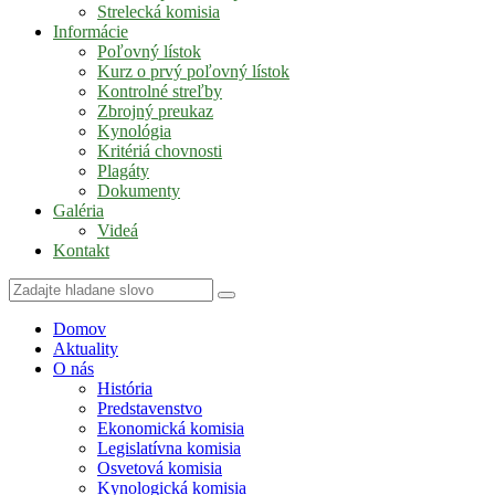
Strelecká komisia
Informácie
Poľovný lístok
Kurz o prvý poľovný lístok
Kontrolné streľby
Zbrojný preukaz
Kynológia
Kritériá chovnosti
Plagáty
Dokumenty
Galéria
Videá
Kontakt
Domov
Aktuality
O nás
História
Predstavenstvo
Ekonomická komisia
Legislatívna komisia
Osvetová komisia
Kynologická komisia