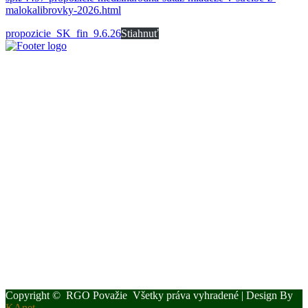
malokalibrovky-2026.html
propozicie_SK_fin_9.6.26
Stiahnuť
Slovenský poľovnícky zväz je poľovníckou organizáciou podľa §
32 zákona č. 274/2009 Z. z. o poľovníctve a o zmene a doplnení
niektorých zákonov a podľa § 32 ods. 1 je neziskovou organizáciou.
Je zapísaný v centrálnom registri poľovníckych organizácií MP a
RV SR pod číslom VVS/1-909/90-41.
Kontaktujte Nás
Štúrova 34, 017 01, Považská Bystrica
042 4340028
0907 172 646
rgospzpb@polovnicipb.sk
Novou vedúcou kancelárie OPK a RgO SPZ k dátumu 1.4.2024
bude Ing. Iveta Kucejová
Copyright © RGO Považie Všetky práva vyhradené | Design By
KAnet