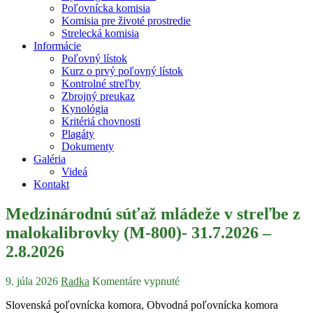
Poľovnícka komisia
Komisia pre životé prostredie
Strelecká komisia
Informácie
Poľovný lístok
Kurz o prvý poľovný lístok
Kontrolné streľby
Zbrojný preukaz
Kynológia
Kritériá chovnosti
Plagáty
Dokumenty
Galéria
Videá
Kontakt
Medzinárodnú súťaž mládeže v streľbe z
malokalibrovky (M-800)- 31.7.2026 –
2.8.2026
9. júla 2026
Radka
Komentáre vypnuté
Slovenská poľovnícka komora, Obvodná poľovnícka komora