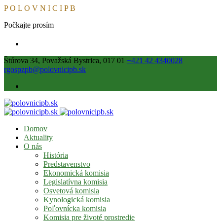
P
O
L
O
V
N
I
C
I
P
B
Počkajte prosím
Štúrova 34, Považská Bystrica, 017 01
+421 42 4340028
rgospzpb@polovnicipb.sk
Domov
Aktuality
O nás
História
Predstavenstvo
Ekonomická komisia
Legislatívna komisia
Osvetová komisia
Kynologická komisia
Poľovnícka komisia
Komisia pre životé prostredie