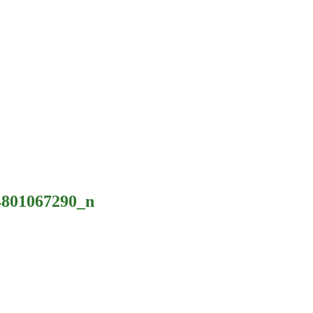
4801067290_n
ákona č. 274/2009 Z. z. o poľovníctve a o zmene a doplnení niektorýc
SR pod číslom VVS/1-909/90-41.