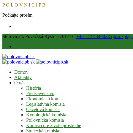
P
O
L
O
V
N
I
C
I
P
B
Počkajte prosím
Štúrova 34, Považská Bystrica, 017 01
+421 42 4340028
rgospzpb@p
Domov
Aktuality
O nás
História
Predstavenstvo
Ekonomická komisia
Legislatívna komisia
Osvetová komisia
Kynologická komisia
Poľovnícka komisia
Komisia pre životé prostredie
Strelecká komisia