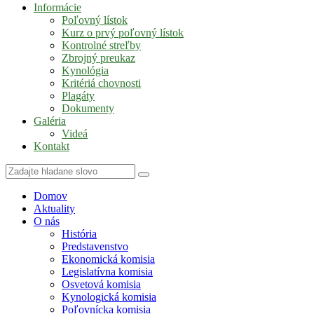
Informácie
Poľovný lístok
Kurz o prvý poľovný lístok
Kontrolné streľby
Zbrojný preukaz
Kynológia
Kritériá chovnosti
Plagáty
Dokumenty
Galéria
Videá
Kontakt
Domov
Aktuality
O nás
História
Predstavenstvo
Ekonomická komisia
Legislatívna komisia
Osvetová komisia
Kynologická komisia
Poľovnícka komisia