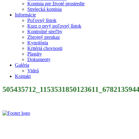
Komisia pre životé prostredie
Strelecká komisia
Informácie
Poľovný lístok
Kurz o prvý poľovný lístok
Kontrolné streľby
Zbrojný preukaz
Kynológia
Kritériá chovnosti
Plagáty
Dokumenty
Galéria
Videá
Kontakt
505435712_1153531850123611_678213594
Slovenský poľovnícky zväz je poľovníckou organizáciou podľa § 32 z
zapísaný v centrálnom registri poľovníckych organizácií MP a RV 