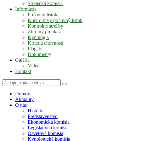
Strelecká komisia
Informácie
Poľovný lístok
Kurz o prvý poľovný lístok
Kontrolné streľby
Zbrojný preukaz
Kynológia
Kritériá chovnosti
Plagáty
Dokumenty
Galéria
Videá
Kontakt
Domov
Aktuality
O nás
História
Predstavenstvo
Ekonomická komisia
Legislatívna komisia
Osvetová komisia
Kynologická komisia