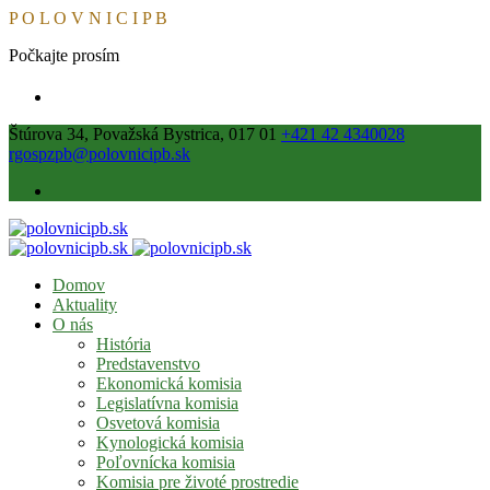
P
O
L
O
V
N
I
C
I
P
B
Počkajte prosím
Štúrova 34, Považská Bystrica, 017 01
+421 42 4340028
rgospzpb@polovnicipb.sk
Domov
Aktuality
O nás
História
Predstavenstvo
Ekonomická komisia
Legislatívna komisia
Osvetová komisia
Kynologická komisia
Poľovnícka komisia
Komisia pre životé prostredie