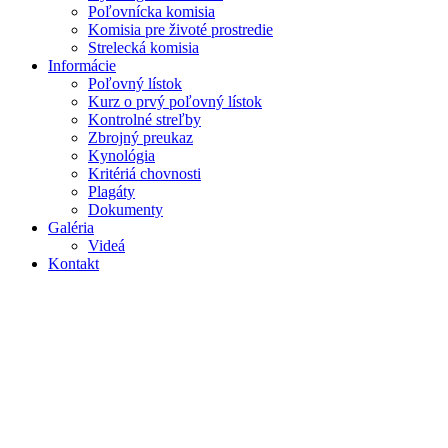
Poľovnícka komisia
Komisia pre životé prostredie
Strelecká komisia
Informácie
Poľovný lístok
Kurz o prvý poľovný lístok
Kontrolné streľby
Zbrojný preukaz
Kynológia
Kritériá chovnosti
Plagáty
Dokumenty
Galéria
Videá
Kontakt
Výcvikový deň farbiarov - polovnicipb.sk
Aktuálne ste tu!
Úvod
Portfolio
Výcvikový deň farbiarov