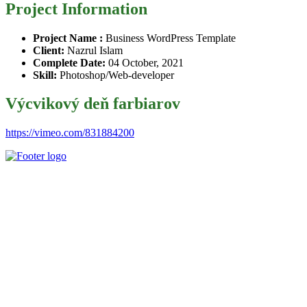
Project Information
Project Name :
Business WordPress Template
Client:
Nazrul Islam
Complete Date:
04 October, 2021
Skill:
Photoshop/Web-developer
Výcvikový deň farbiarov
https://vimeo.com/831884200
Slovenský poľovnícky zväz je poľovníckou organizáciou podľa §
32 zákona č. 274/2009 Z. z. o poľovníctve a o zmene a doplnení
niektorých zákonov a podľa § 32 ods. 1 je neziskovou organizáciou.
Je zapísaný v centrálnom registri poľovníckych organizácií MP a
RV SR pod číslom VVS/1-909/90-41.
Kontaktujte Nás
Štúrova 34, 017 01, Považská Bystrica