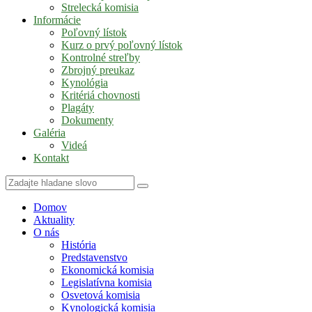
Strelecká komisia
Informácie
Poľovný lístok
Kurz o prvý poľovný lístok
Kontrolné streľby
Zbrojný preukaz
Kynológia
Kritériá chovnosti
Plagáty
Dokumenty
Galéria
Videá
Kontakt
Domov
Aktuality
O nás
História
Predstavenstvo
Ekonomická komisia
Legislatívna komisia
Osvetová komisia
Kynologická komisia