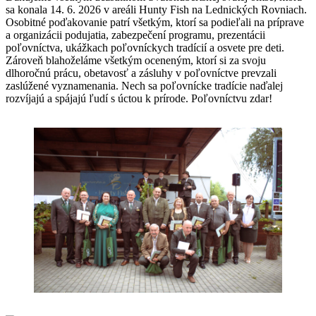
sa konala 14. 6. 2026 v areáli Hunty Fish na Lednických Rovniach.
Osobitné poďakovanie patrí všetkým, ktorí sa podieľali na príprave
a organizácii podujatia, zabezpečení programu, prezentácii
poľovníctva, ukážkach poľovníckych tradícií a osvete pre deti.
Zároveň blahoželáme všetkým oceneným, ktorí si za svoju
dlhoročnú prácu, obetavosť a zásluhy v poľovníctve prevzali
zaslúžené vyznamenania. Nech sa poľovnícke tradície naďalej
rozvíjajú a spájajú ľudí s úctou k prírode. Poľovníctvu zdar!