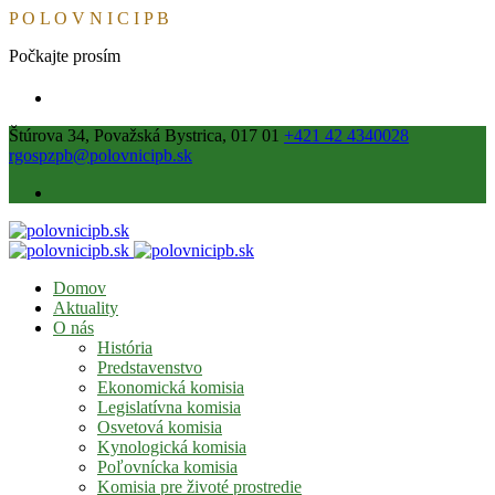
P
O
L
O
V
N
I
C
I
P
B
Počkajte prosím
Štúrova 34, Považská Bystrica, 017 01
+421 42 4340028
rgospzpb@polovnicipb.sk
Domov
Aktuality
O nás
História
Predstavenstvo
Ekonomická komisia
Legislatívna komisia
Osvetová komisia
Kynologická komisia
Poľovnícka komisia
Komisia pre životé prostredie