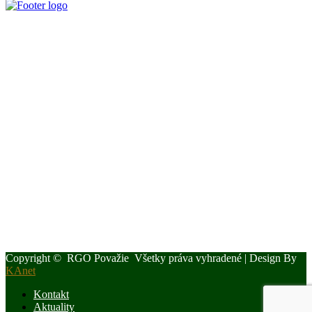
Slovenský poľovnícky zväz je poľovníckou organizáciou podľa §
32 zákona č. 274/2009 Z. z. o poľovníctve a o zmene a doplnení
niektorých zákonov a podľa § 32 ods. 1 je neziskovou organizáciou.
Je zapísaný v centrálnom registri poľovníckych organizácií MP a
RV SR pod číslom VVS/1-909/90-41.
Kontaktujte Nás
Štúrova 34, 017 01, Považská Bystrica
042 4340028
0907 172 646
rgospzpb@polovnicipb.sk
Novou vedúcou kancelárie OPK a RgO SPZ k dátumu 1.4.2024
bude Ing. Iveta Kucejová
Copyright © RGO Považie Všetky práva vyhradené | Design By
KAnet
Kontakt
Aktuality