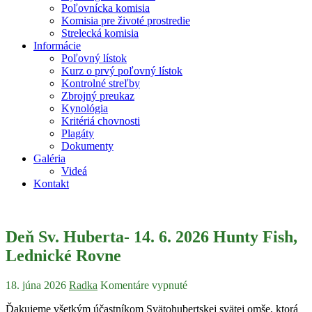
Poľovnícka komisia
Komisia pre životé prostredie
Strelecká komisia
Informácie
Poľovný lístok
Kurz o prvý poľovný lístok
Kontrolné streľby
Zbrojný preukaz
Kynológia
Kritériá chovnosti
Plagáty
Dokumenty
Galéria
Videá
Kontakt
Deň Sv. Huberta- 14. 6. 2026 Hunty Fish,
Lednické Rovne
18. júna 2026
Radka
Komentáre vypnuté
Ďakujeme všetkým účastníkom Svätohubertskej svätej omše, ktorá