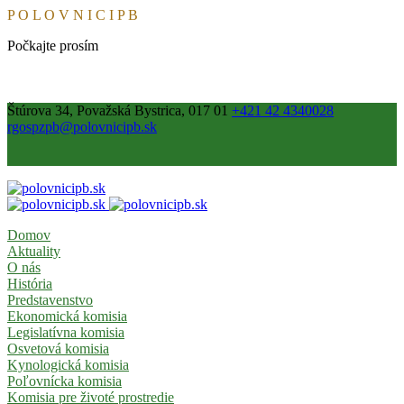
P
O
L
O
V
N
I
C
I
P
B
Počkajte prosím
Štúrova 34, Považská Bystrica, 017 01
+421 42 4340028
rgospzpb@polovnicipb.sk
Domov
Aktuality
O nás
História
Predstavenstvo
Ekonomická komisia
Legislatívna komisia
Osvetová komisia
Kynologická komisia
Poľovnícka komisia
Komisia pre životé prostredie