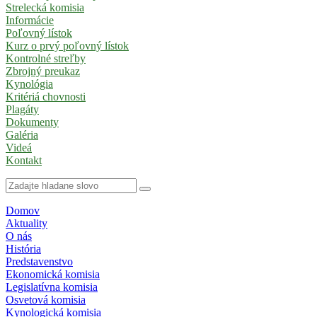
Strelecká komisia
Informácie
Poľovný lístok
Kurz o prvý poľovný lístok
Kontrolné streľby
Zbrojný preukaz
Kynológia
Kritériá chovnosti
Plagáty
Dokumenty
Galéria
Videá
Kontakt
Domov
Aktuality
O nás
História
Predstavenstvo
Ekonomická komisia
Legislatívna komisia
Osvetová komisia
Kynologická komisia