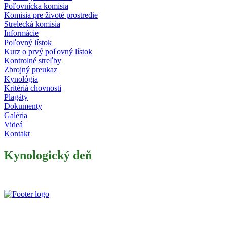
Poľovnícka komisia
Komisia pre životé prostredie
Strelecká komisia
Informácie
Poľovný lístok
Kurz o prvý poľovný lístok
Kontrolné streľby
Zbrojný preukaz
Kynológia
Kritériá chovnosti
Plagáty
Dokumenty
Galéria
Videá
Kontakt
Kynologický deň
Slovenský poľovnícky zväz je poľovníckou organizáciou podľa §
32 zákona č. 274/2009 Z. z. o poľovníctve a o zmene a doplnení