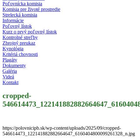
Poľovnícka komisia
Komisia pre životé prostredie
Strelecká komisia
Informácie
Poľovný lístok
Kurz o prvý poľovný lístok
Kontrolné streľby
Zbrojný preukaz
Kynológia
Kritériá chovnosti
Plagáty
Dokumenty
Galéria
Videá
Kontakt
cropped-
546614473_122141882882664647_61604048
https://polovnicipb.sk/wp-content/uploads/2025/09/cropped-
546614473_122141882882664647_6160404800099261328_n.jpg