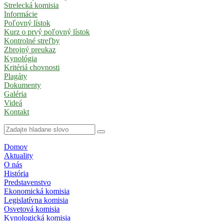
Strelecká komisia
Informácie
Poľovný lístok
Kurz o prvý poľovný lístok
Kontrolné streľby
Zbrojný preukaz
Kynológia
Kritériá chovnosti
Plagáty
Dokumenty
Galéria
Videá
Kontakt
Domov
Aktuality
O nás
História
Predstavenstvo
Ekonomická komisia
Legislatívna komisia
Osvetová komisia
Kynologická komisia