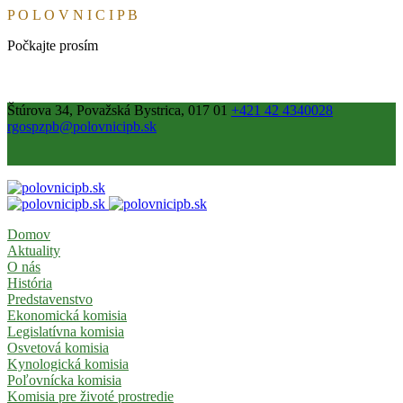
P
O
L
O
V
N
I
C
I
P
B
Počkajte prosím
Štúrova 34, Považská Bystrica, 017 01
+421 42 4340028
rgospzpb@polovnicipb.sk
Domov
Aktuality
O nás
História
Predstavenstvo
Ekonomická komisia
Legislatívna komisia
Osvetová komisia
Kynologická komisia
Poľovnícka komisia
Komisia pre životé prostredie