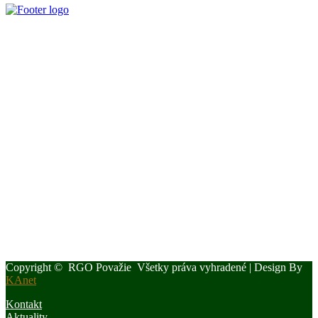
Slovenský poľovnícky zväz je poľovníckou organizáciou podľa §
32 zákona č. 274/2009 Z. z. o poľovníctve a o zmene a doplnení
niektorých zákonov a podľa § 32 ods. 1 je neziskovou organizáciou.
Je zapísaný v centrálnom registri poľovníckych organizácií MP a
RV SR pod číslom VVS/1-909/90-41.
Kontaktujte Nás
Štúrova 34, 017 01, Považská Bystrica
042 4340028
0907 172 646
rgospzpb@polovnicipb.sk
Novou vedúcou kancelárie OPK a RgO SPZ k dátumu 1.4.2024
bude Ing. Iveta Kucejová
Copyright © RGO Považie Všetky práva vyhradené | Design By
KAnet
Kontakt
Aktuality