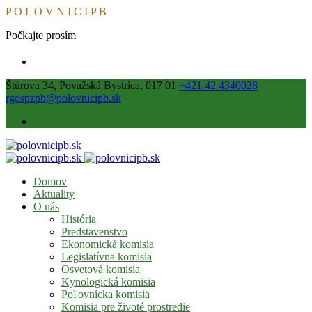
P
O
L
O
V
N
I
C
I
P
B
Počkajte prosím
Štúrova 34, Považská Bystrica, 017 01
+421 42 4340028
rgospzpb@polovnicipb.sk
Domov
Aktuality
O nás
História
Predstavenstvo
Ekonomická komisia
Legislatívna komisia
Osvetová komisia
Kynologická komisia
Poľovnícka komisia
Komisia pre životé prostredie