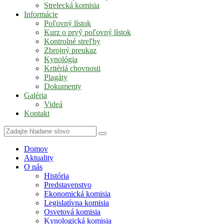
Strelecká komisia
Informácie
Poľovný lístok
Kurz o prvý poľovný lístok
Kontrolné streľby
Zbrojný preukaz
Kynológia
Kritériá chovnosti
Plagáty
Dokumenty
Galéria
Videá
Kontakt
Domov
Aktuality
O nás
História
Predstavenstvo
Ekonomická komisia
Legislatívna komisia
Osvetová komisia
Kynologická komisia