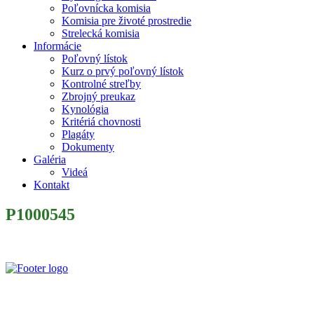
Poľovnícka komisia
Komisia pre životé prostredie
Strelecká komisia
Informácie
Poľovný lístok
Kurz o prvý poľovný lístok
Kontrolné streľby
Zbrojný preukaz
Kynológia
Kritériá chovnosti
Plagáty
Dokumenty
Galéria
Videá
Kontakt
P1000545
Slovenský poľovnícky zväz je poľovníckou organizáciou podľa §
32 zákona č. 274/2009 Z. z. o poľovníctve a o zmene a doplnení