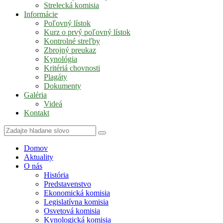
Strelecká komisia
Informácie
Poľovný lístok
Kurz o prvý poľovný lístok
Kontrolné streľby
Zbrojný preukaz
Kynológia
Kritériá chovnosti
Plagáty
Dokumenty
Galéria
Videá
Kontakt
Domov
Aktuality
O nás
História
Predstavenstvo
Ekonomická komisia
Legislatívna komisia
Osvetová komisia
Kynologická komisia