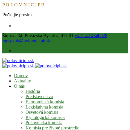
P
O
L
O
V
N
I
C
I
P
B
Počkajte prosím
Štúrova 34, Považská Bystrica, 017 01
+421 42 4340028
rgospzpb@polovnicipb.sk
Domov
Aktuality
O nás
História
Predstavenstvo
Ekonomická komisia
Legislatívna komisia
Osvetová komisia
Kynologická komisia
Poľovnícka komisia
Komisia pre životé prostredie