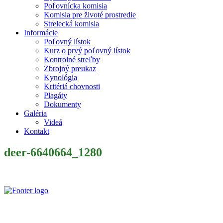
Poľovnícka komisia
Komisia pre životé prostredie
Strelecká komisia
Informácie
Poľovný lístok
Kurz o prvý poľovný lístok
Kontrolné streľby
Zbrojný preukaz
Kynológia
Kritériá chovnosti
Plagáty
Dokumenty
Galéria
Videá
Kontakt
deer-6640664_1280
Slovenský poľovnícky zväz je poľovníckou organizáciou podľa §
32 zákona č. 274/2009 Z. z. o poľovníctve a o zmene a doplnení