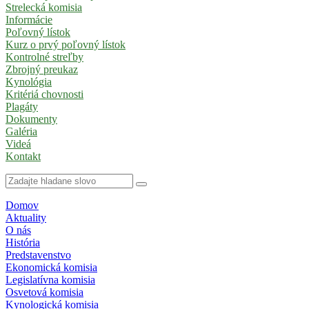
Strelecká komisia
Informácie
Poľovný lístok
Kurz o prvý poľovný lístok
Kontrolné streľby
Zbrojný preukaz
Kynológia
Kritériá chovnosti
Plagáty
Dokumenty
Galéria
Videá
Kontakt
Domov
Aktuality
O nás
História
Predstavenstvo
Ekonomická komisia
Legislatívna komisia
Osvetová komisia
Kynologická komisia