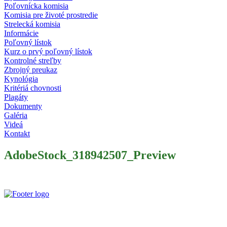
Poľovnícka komisia
Komisia pre životé prostredie
Strelecká komisia
Informácie
Poľovný lístok
Kurz o prvý poľovný lístok
Kontrolné streľby
Zbrojný preukaz
Kynológia
Kritériá chovnosti
Plagáty
Dokumenty
Galéria
Videá
Kontakt
AdobeStock_318942507_Preview
Slovenský poľovnícky zväz je poľovníckou organizáciou podľa §
32 zákona č. 274/2009 Z. z. o poľovníctve a o zmene a doplnení