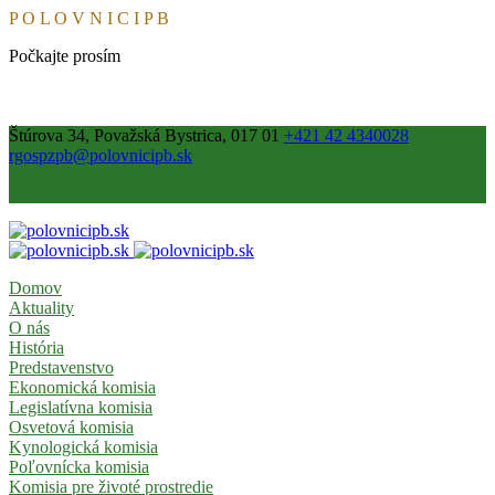
P
O
L
O
V
N
I
C
I
P
B
Počkajte prosím
Štúrova 34, Považská Bystrica, 017 01
+421 42 4340028
rgospzpb@polovnicipb.sk
Domov
Aktuality
O nás
História
Predstavenstvo
Ekonomická komisia
Legislatívna komisia
Osvetová komisia
Kynologická komisia
Poľovnícka komisia
Komisia pre životé prostredie