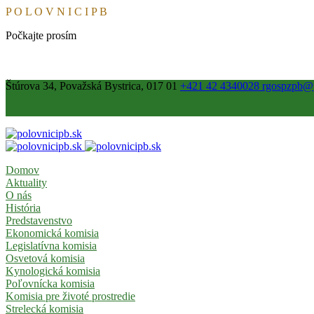
P
O
L
O
V
N
I
C
I
P
B
Počkajte prosím
Štúrova 34, Považská Bystrica, 017 01
+421 42 4340028
rgospzpb@p
Domov
Aktuality
O nás
História
Predstavenstvo
Ekonomická komisia
Legislatívna komisia
Osvetová komisia
Kynologická komisia
Poľovnícka komisia
Komisia pre životé prostredie
Strelecká komisia