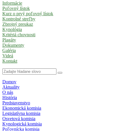
Informácie
Poľovný lístok
Kurz o prvý poľovný lístok
Kontrolné streľby
Zbrojný preukaz
Kynológia
Kritériá chovnosti
Plagáty
Dokumenty
Galéria
Videá
Kontakt
Domov
Aktuality
O nás
História
Predstavenstvo
Ekonomická komisia
Legislatívna komisia
Osvetová komisia
Kynologická komisia
Poľovnícka komisia