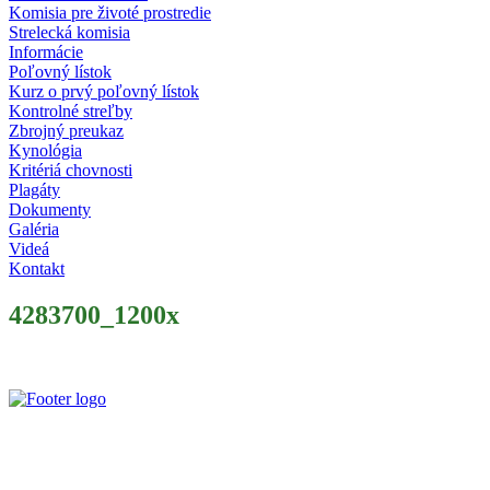
Komisia pre životé prostredie
Strelecká komisia
Informácie
Poľovný lístok
Kurz o prvý poľovný lístok
Kontrolné streľby
Zbrojný preukaz
Kynológia
Kritériá chovnosti
Plagáty
Dokumenty
Galéria
Videá
Kontakt
4283700_1200x
Slovenský poľovnícky zväz je poľovníckou organizáciou podľa § 32 z
zapísaný v centrálnom registri poľovníckych organizácií MP a RV 