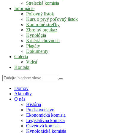
Strelecká komisia
Informácie
Poľovný lístok
Kurz o prvý poľovný lístok
Kontrolné streľby
Zbrojný preukaz
Kynológia
Kritériá chovnosti
Plagáty
Dokumenty
Galéria
Videá
Kontakt
Domov
Aktuality
O nás
História
Predstavenstvo
Ekonomická komisia
Legislatívna komisia
Osvetová komisia
Kynologická komisia