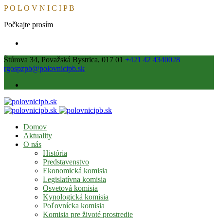
P
O
L
O
V
N
I
C
I
P
B
Počkajte prosím
Štúrova 34, Považská Bystrica, 017 01
+421 42 4340028
rgospzpb@polovnicipb.sk
Domov
Aktuality
O nás
História
Predstavenstvo
Ekonomická komisia
Legislatívna komisia
Osvetová komisia
Kynologická komisia
Poľovnícka komisia
Komisia pre životé prostredie