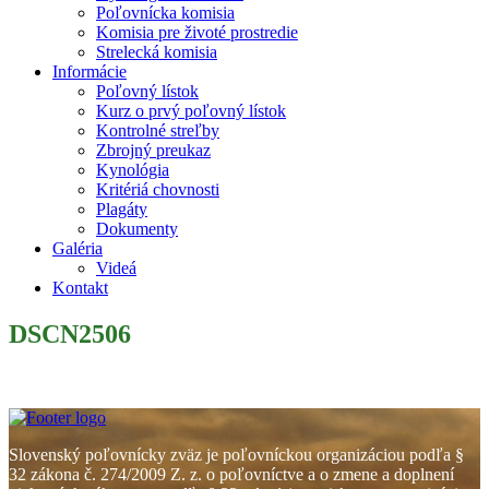
Poľovnícka komisia
Komisia pre životé prostredie
Strelecká komisia
Informácie
Poľovný lístok
Kurz o prvý poľovný lístok
Kontrolné streľby
Zbrojný preukaz
Kynológia
Kritériá chovnosti
Plagáty
Dokumenty
Galéria
Videá
Kontakt
DSCN2506
Slovenský poľovnícky zväz je poľovníckou organizáciou podľa §
32 zákona č. 274/2009 Z. z. o poľovníctve a o zmene a doplnení