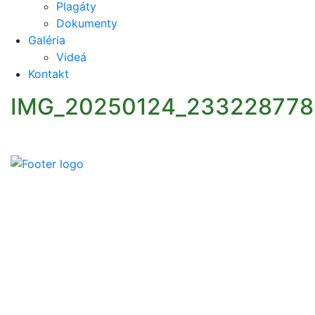
Plagáty
Dokumenty
Galéria
Videá
Kontakt
IMG_20250124_233228778
Slovenský poľovnícky zväz je poľovníckou
organizáciou podľa § 32 zákona č. 274/2009 Z. z. o
poľovníctve a o zmene a doplnení niektorých zákonov
a podľa § 32 ods. 1 je neziskovou organizáciou. Je
zapísaný v centrálnom registri poľovníckych
organizácií MP a RV SR pod číslom VVS/1-909/90-41.
Kontaktujte Nás