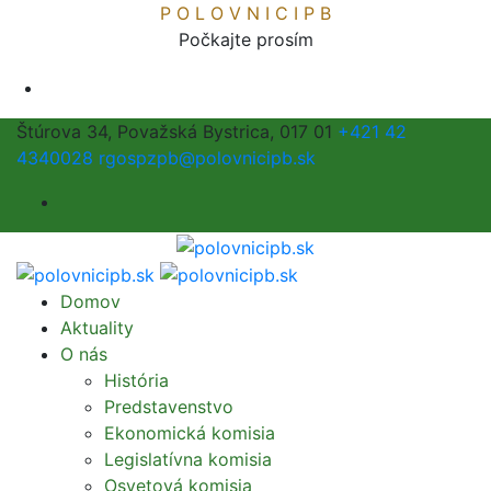
P
O
L
O
V
N
I
C
I
P
B
Počkajte prosím
Štúrova 34, Považská Bystrica, 017 01
+421 42
4340028
rgospzpb@polovnicipb.sk
Domov
Aktuality
O nás
História
Predstavenstvo
Ekonomická komisia
Legislatívna komisia
Osvetová komisia