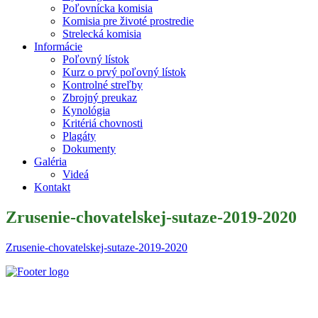
Poľovnícka komisia
Komisia pre životé prostredie
Strelecká komisia
Informácie
Poľovný lístok
Kurz o prvý poľovný lístok
Kontrolné streľby
Zbrojný preukaz
Kynológia
Kritériá chovnosti
Plagáty
Dokumenty
Galéria
Videá
Kontakt
Zrusenie-chovatelskej-sutaze-2019-2020
Zrusenie-chovatelskej-sutaze-2019-2020
Slovenský poľovnícky zväz je poľovníckou organizáciou podľa §
32 zákona č. 274/2009 Z. z. o poľovníctve a o zmene a doplnení