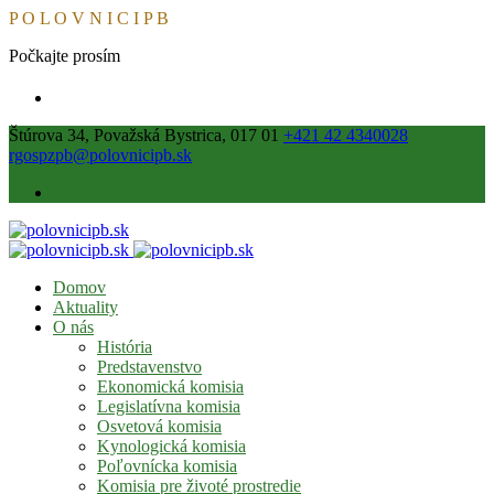
P
O
L
O
V
N
I
C
I
P
B
Počkajte prosím
Štúrova 34, Považská Bystrica, 017 01
+421 42 4340028
rgospzpb@polovnicipb.sk
Domov
Aktuality
O nás
História
Predstavenstvo
Ekonomická komisia
Legislatívna komisia
Osvetová komisia
Kynologická komisia
Poľovnícka komisia
Komisia pre životé prostredie