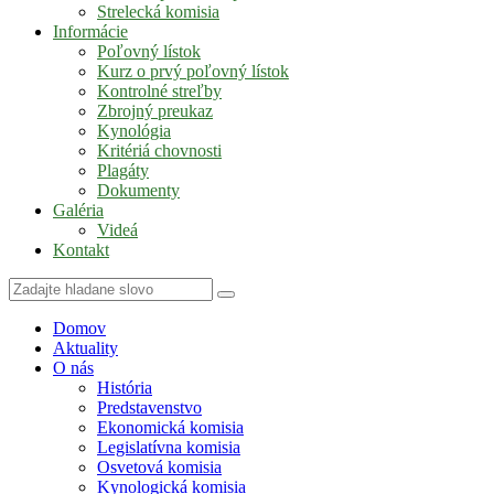
Strelecká komisia
Informácie
Poľovný lístok
Kurz o prvý poľovný lístok
Kontrolné streľby
Zbrojný preukaz
Kynológia
Kritériá chovnosti
Plagáty
Dokumenty
Galéria
Videá
Kontakt
Domov
Aktuality
O nás
História
Predstavenstvo
Ekonomická komisia
Legislatívna komisia
Osvetová komisia
Kynologická komisia