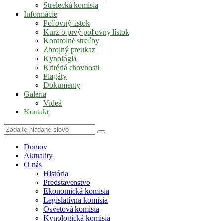
Strelecká komisia
Informácie
Poľovný lístok
Kurz o prvý poľovný lístok
Kontrolné streľby
Zbrojný preukaz
Kynológia
Kritériá chovnosti
Plagáty
Dokumenty
Galéria
Videá
Kontakt
Domov
Aktuality
O nás
História
Predstavenstvo
Ekonomická komisia
Legislatívna komisia
Osvetová komisia
Kynologická komisia