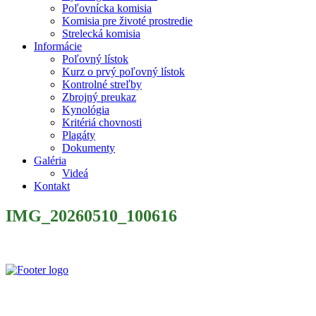
Poľovnícka komisia
Komisia pre životé prostredie
Strelecká komisia
Informácie
Poľovný lístok
Kurz o prvý poľovný lístok
Kontrolné streľby
Zbrojný preukaz
Kynológia
Kritériá chovnosti
Plagáty
Dokumenty
Galéria
Videá
Kontakt
IMG_20260510_100616
Slovenský poľovnícky zväz je poľovníckou organizáciou podľa §
32 zákona č. 274/2009 Z. z. o poľovníctve a o zmene a doplnení