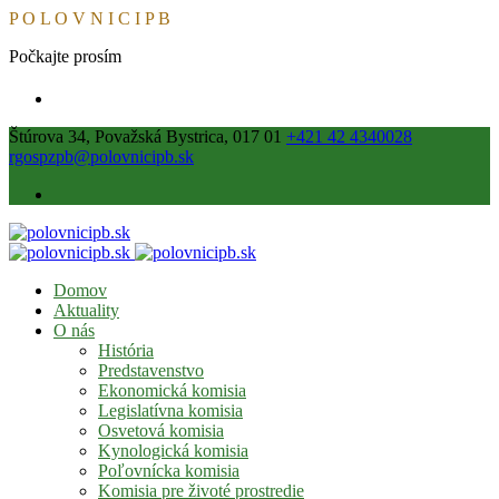
P
O
L
O
V
N
I
C
I
P
B
Počkajte prosím
Štúrova 34, Považská Bystrica, 017 01
+421 42 4340028
rgospzpb@polovnicipb.sk
Domov
Aktuality
O nás
História
Predstavenstvo
Ekonomická komisia
Legislatívna komisia
Osvetová komisia
Kynologická komisia
Poľovnícka komisia
Komisia pre životé prostredie