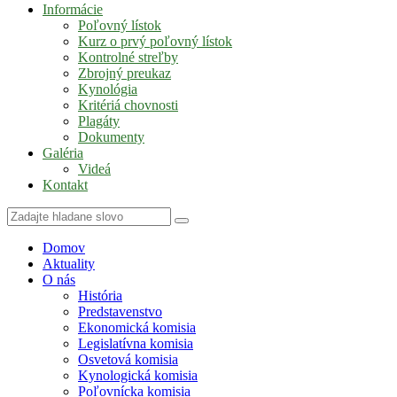
Informácie
Poľovný lístok
Kurz o prvý poľovný lístok
Kontrolné streľby
Zbrojný preukaz
Kynológia
Kritériá chovnosti
Plagáty
Dokumenty
Galéria
Videá
Kontakt
Domov
Aktuality
O nás
História
Predstavenstvo
Ekonomická komisia
Legislatívna komisia
Osvetová komisia
Kynologická komisia
Poľovnícka komisia