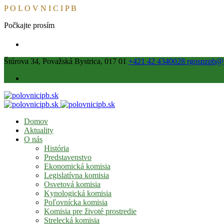
P
O
L
O
V
N
I
C
I
P
B
Počkajte prosím
Štúrova 34, Považská Bystrica, 017 01
+421 42 4340028
rgospzpb@p
Domov
Aktuality
O nás
História
Predstavenstvo
Ekonomická komisia
Legislatívna komisia
Osvetová komisia
Kynologická komisia
Poľovnícka komisia
Komisia pre životé prostredie
Strelecká komisia