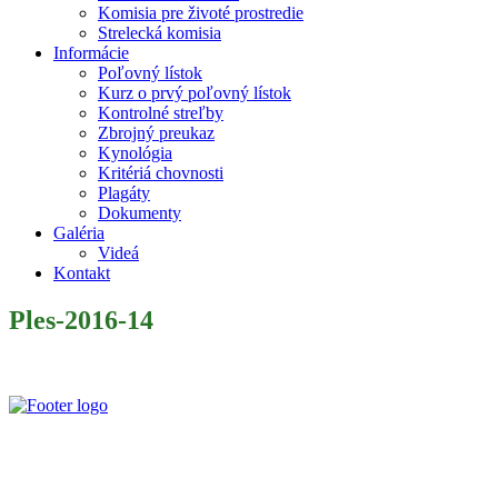
Komisia pre životé prostredie
Strelecká komisia
Informácie
Poľovný lístok
Kurz o prvý poľovný lístok
Kontrolné streľby
Zbrojný preukaz
Kynológia
Kritériá chovnosti
Plagáty
Dokumenty
Galéria
Videá
Kontakt
Ples-2016-14
Slovenský poľovnícky zväz je poľovníckou organizáciou podľa § 32 z
zapísaný v centrálnom registri poľovníckych organizácií MP a RV 