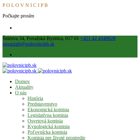
P
O
L
O
V
N
I
C
I
P
B
Počkajte prosím
Štúrova 34, Považská Bystrica, 017 01
+421 42 4340028
rgospzpb@polovnicipb.sk
Domov
Aktuality
O nás
História
Predstavenstvo
Ekonomická komisia
Legislatívna komisia
Osvetová komisia
Kynologická komisia
Poľovnícka komisia
Komisia pre životé prostredie