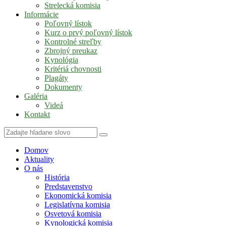
Strelecká komisia
Informácie
Poľovný lístok
Kurz o prvý poľovný lístok
Kontrolné streľby
Zbrojný preukaz
Kynológia
Kritériá chovnosti
Plagáty
Dokumenty
Galéria
Videá
Kontakt
Domov
Aktuality
O nás
História
Predstavenstvo
Ekonomická komisia
Legislatívna komisia
Osvetová komisia
Kynologická komisia