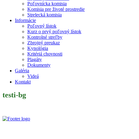
Poľovnícka komisia
Komisia pre životé prostredie
Strelecká komisia
Informácie
Poľovný lístok
Kurz o prvý poľovný lístok
Kontrolné streľby
Zbrojný preukaz
Kynológia
Kritériá chovnosti
Plagáty
Dokumenty
Galéria
Videá
Kontakt
testi-bg
Slovenský poľovnícky zväz je poľovníckou organizáciou podľa §
32 zákona č. 274/2009 Z. z. o poľovníctve a o zmene a doplnení