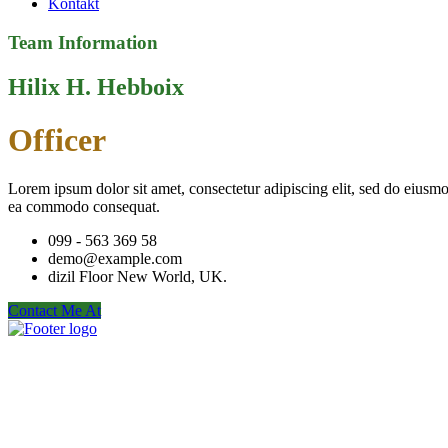
Kontakt
Team Information
Hilix H. Hebboix
Officer
Lorem ipsum dolor sit amet, consectetur adipiscing elit, sed do eiusmo
ea commodo consequat.
099 - 563 369 58
demo@example.com
dizil Floor New World, UK.
Contact Me At
Slovenský poľovnícky zväz je poľovníckou organizáciou podľa § 32 z
zapísaný v centrálnom registri poľovníckych organizácií MP a RV 
Kontaktujte Nás