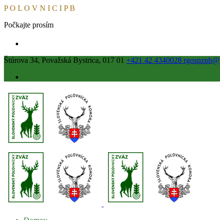
P
O
L
O
V
N
I
C
I
P
B
Počkajte prosím
Štúrova 34, Považská Bystrica, 017 01
+421 42 4340028
rgospzpb@p