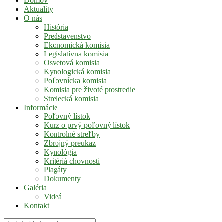
Domov
Aktuality
O nás
História
Predstavenstvo
Ekonomická komisia
Legislatívna komisia
Osvetová komisia
Kynologická komisia
Poľovnícka komisia
Komisia pre životé prostredie
Strelecká komisia
Informácie
Poľovný lístok
Kurz o prvý poľovný lístok
Kontrolné streľby
Zbrojný preukaz
Kynológia
Kritériá chovnosti
Plagáty
Dokumenty
Galéria
Videá
Kontakt