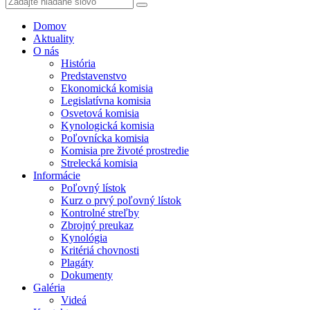
Domov
Aktuality
O nás
História
Predstavenstvo
Ekonomická komisia
Legislatívna komisia
Osvetová komisia
Kynologická komisia
Poľovnícka komisia
Komisia pre životé prostredie
Strelecká komisia
Informácie
Poľovný lístok
Kurz o prvý poľovný lístok
Kontrolné streľby
Zbrojný preukaz
Kynológia
Kritériá chovnosti
Plagáty
Dokumenty
Galéria
Videá