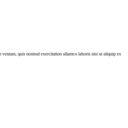
veniam, quis nostrud exercitation ullamco laboris nisi ut aliquip ex
h zákonov a podľa § 32 ods. 1 je neziskovou organizáciou. Je