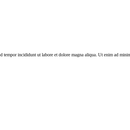
d tempor incididunt ut labore et dolore magna aliqua. Ut enim ad minim 
ákona č. 274/2009 Z. z. o poľovníctve a o zmene a doplnení niektorýc
SR pod číslom VVS/1-909/90-41.