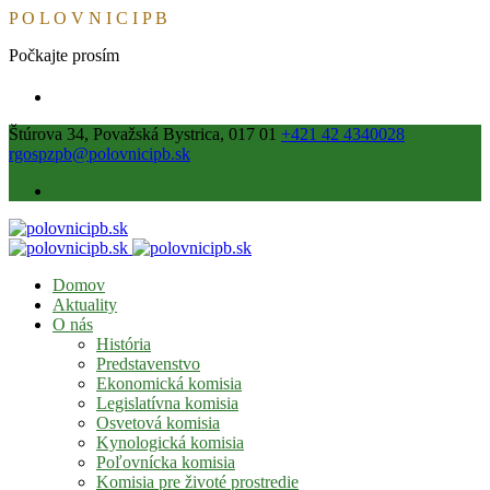
P
O
L
O
V
N
I
C
I
P
B
Počkajte prosím
Štúrova 34, Považská Bystrica, 017 01
+421 42 4340028
rgospzpb@polovnicipb.sk
Domov
Aktuality
O nás
História
Predstavenstvo
Ekonomická komisia
Legislatívna komisia
Osvetová komisia
Kynologická komisia
Poľovnícka komisia
Komisia pre životé prostredie