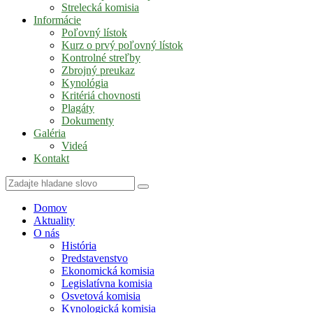
Strelecká komisia
Informácie
Poľovný lístok
Kurz o prvý poľovný lístok
Kontrolné streľby
Zbrojný preukaz
Kynológia
Kritériá chovnosti
Plagáty
Dokumenty
Galéria
Videá
Kontakt
Domov
Aktuality
O nás
História
Predstavenstvo
Ekonomická komisia
Legislatívna komisia
Osvetová komisia
Kynologická komisia