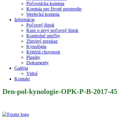
Poľovnícka komisia
Komisia pre životé prostredie
Strelecká komisia
Informácie
Poľovný lístok
Kurz o prvý poľovný lístok
Kontrolné streľby
Zbrojný preukaz
Kynológia
Kritériá chovnosti
Plagáty
Dokumenty
Galéria
Videá
Kontakt
Den-pol-kynologie-OPK-P-B-2017-45
Slovenský poľovnícky zväz je poľovníckou organizáciou podľa §
32 zákona č. 274/2009 Z. z. o poľovníctve a o zmene a doplnení