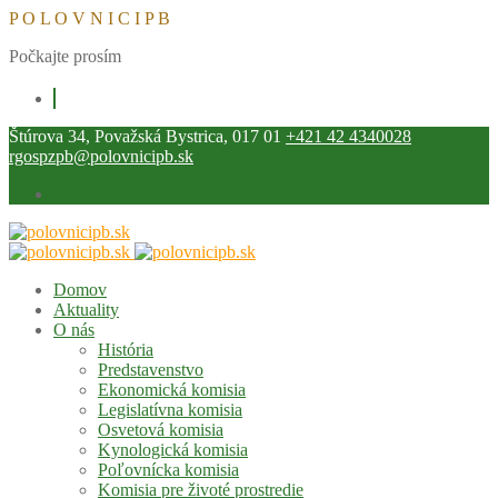
P
O
L
O
V
N
I
C
I
P
B
Počkajte prosím
Štúrova 34, Považská Bystrica, 017 01
+421 42 4340028
rgospzpb@polovnicipb.sk
Domov
Aktuality
O nás
História
Predstavenstvo
Ekonomická komisia
Legislatívna komisia
Osvetová komisia
Kynologická komisia
Poľovnícka komisia
Komisia pre životé prostredie