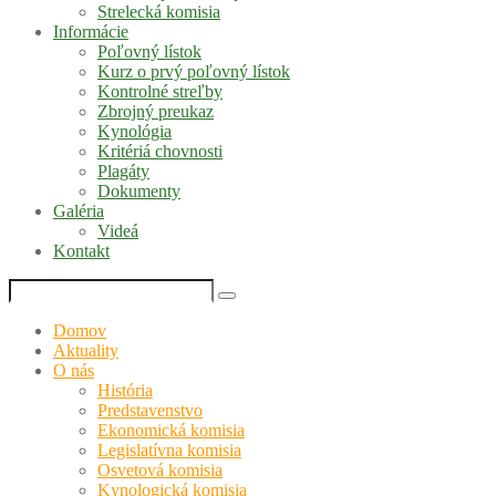
Strelecká komisia
Informácie
Poľovný lístok
Kurz o prvý poľovný lístok
Kontrolné streľby
Zbrojný preukaz
Kynológia
Kritériá chovnosti
Plagáty
Dokumenty
Galéria
Videá
Kontakt
Domov
Aktuality
O nás
História
Predstavenstvo
Ekonomická komisia
Legislatívna komisia
Osvetová komisia
Kynologická komisia