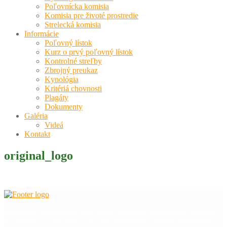
Poľovnícka komisia
Komisia pre životé prostredie
Strelecká komisia
Informácie
Poľovný lístok
Kurz o prvý poľovný lístok
Kontrolné streľby
Zbrojný preukaz
Kynológia
Kritériá chovnosti
Plagáty
Dokumenty
Galéria
Videá
Kontakt
original_logo
Slovenský poľovnícky zväz je poľovníckou organizáciou podľa §
32 zákona č. 274/2009 Z. z. o poľovníctve a o zmene a doplnení